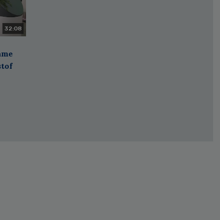
32:08
zame
stof