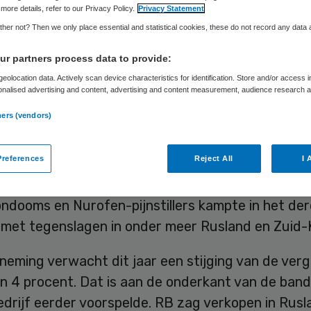
zetverwachting
more details, refer to our Privacy Policy.
Privacy Statement
her not? Then we only place essential and statistical cookies, these do not record any data
r partners process data to provide:
eolocation data. Actively scan device characteristics for identification. Store and/or access 
Skipr Redactie
19 oktober 2016
,
09:05
39 keer gelezen
onalised advertising and content, advertising and content measurement, audience research 
.
ners (vendors)
e producent van medicijnen, schoonmaakmiddelen
references
Reject All
I 
ijartikelen RB is voorzichtiger geworden over zijn
wachtingen voor dit jaar. De maker van onder me
ndooms en Nurofen-pijnstillers kampte in het de
 met tegenslagen in onder meer Rusland en Zuid-
eming verwacht dit jaar een stijging van de verg
n 4 procent. Dat is aan de onderkant van de ban
edrijf eerder voorspelde. RB zag verkopen in Rusl