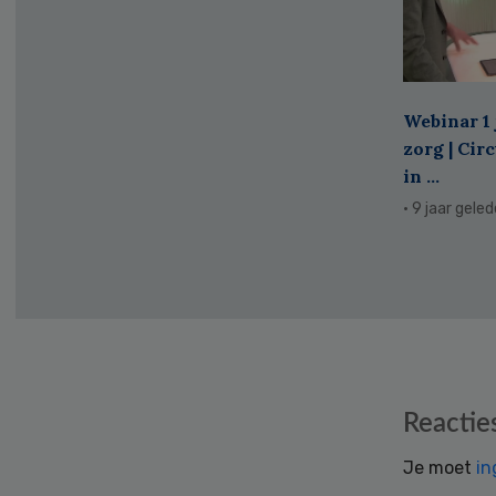
Webinar 1 
zorg | Cir
in ...
· 9 jaar gele
Reader
Reactie
Interactions
Je moet
in