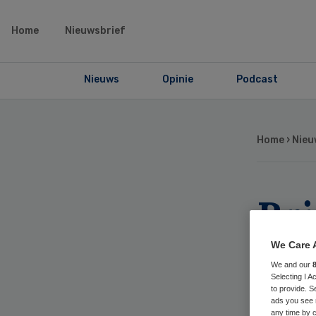
Home
Nieuwsbrief
Nieuws
Opinie
Podcast
Home
›
Nieu
Bri
me
We Care 
We and our
te
Selecting I 
to provide. S
ads you see 
any time by c