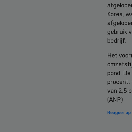
afgelope
Korea, w
afgelope
gebruik v
bedrijf.
Het voor
omzetstij
pond. De 
procent,
van 2,5 p
(ANP)
Reageer op d