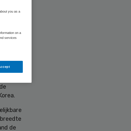
en
 about you as a
information on a
and services
 en
Accept
er
rde
Korea.
elijkbare
dbreedte
and de