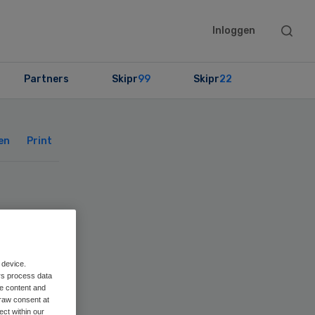
Searc
Inloggen
this
websit
Partners
Skipr
99
Skipr
22
Primary
Sidebar
en
Print
 RB
 device.
rs process data
me content and
raw consent at
ect within our