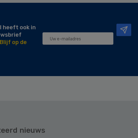
l heeft ook in
uwsbrief
Blijf op de
teerd nieuws