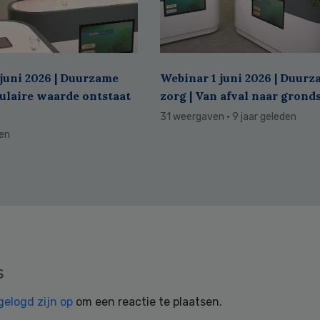
juni 2026 | Duurzame
Webinar 1 juni 2026 | Duur
culaire waarde ontstaat
zorg | Van afval naar grond
31 weergaven
· 9 jaar geleden
den
s
gelogd zijn op
om een reactie te plaatsen.