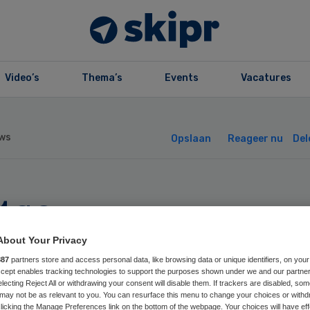
Video’s
Thema’s
Events
Vacatures
ws
Opslaan
Reageer nu
Del
tse
dicijnproducent
About Your Privacy
887
partners store and access personal data, like browsing data or unique identifiers, on your
mpert
Accept enables tracking technologies to support the purposes shown under we and our partne
electing Reject All or withdrawing your consent will disable them. If trackers are disabled, so
may not be as relevant to you. You can resurface this menu to change your choices or withd
licking the Manage Preferences link on the bottom of the webpage. Your choices will have eff