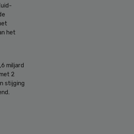
Zuid-
de
het
an het
6 miljard
 met 2
 stijging
end.