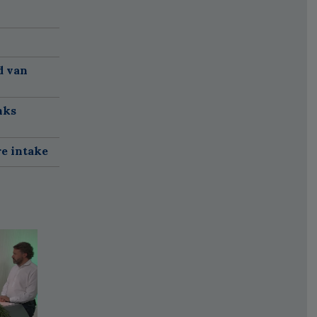
d van
nks
re intake