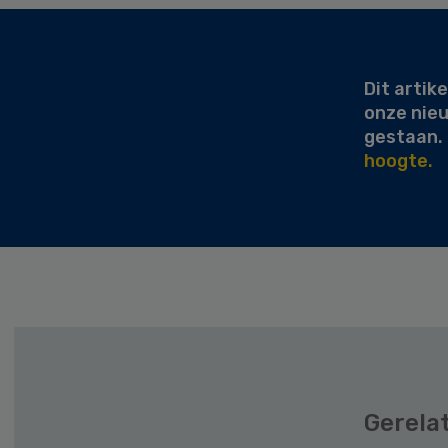
Secondary
Sidebar
Dit artike
onze nie
gestaan.
hoogte.
Gerela