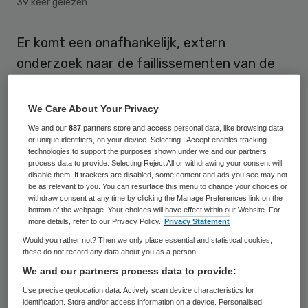
39 keer gelezen
Er komt een onafhankelijk, extern
onderzoek naar de faillissementen van de
ziekenhuizen MC Slotervaart en MC
IJsselmeer. Dat laat minister Bruno Bruins
We Care About Your Privacy
weten in een brief aan de Tweede Kamer.
We and our
887
partners store and access personal data, like browsing data
or unique identifiers, on your device. Selecting I Accept enables tracking
technologies to support the purposes shown under we and our partners
Hoe het onderzoek er precies uit komt te
process data to provide. Selecting Reject All or withdrawing your consent will
disable them. If trackers are disabled, some content and ads you see may not
zien, en wie het gaat uitvoeren, wil Bruins
be as relevant to you. You can resurface this menu to change your choices or
uiterlijk aan het einde van de maand
withdraw consent at any time by clicking the Manage Preferences link on the
bottom of the webpage. Your choices will have effect within our Website. For
bekendmaken.
more details, refer to our Privacy Policy.
Privacy Statement
Would you rather not? Then we only place essential and statistical cookies,
these do not record any data about you as a person
De ziekenhuizen gingen vorige maand
We and our partners process data to provide:
failliet. Voor beide lijken
Use precise geolocation data. Actively scan device characteristics for
overnamekandidaten te zijn. Onduidelijk is
identification. Store and/or access information on a device. Personalised