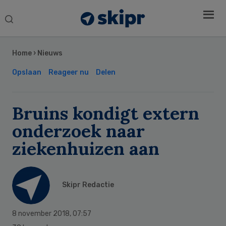
Search
this
Secondary
website
Sidebar
Home
›
Nieuws
Opslaan
Reageer nu
Delen
Bruins kondigt extern
onderzoek naar
ziekenhuizen aan
Skipr Redactie
8 november 2018
,
07:57