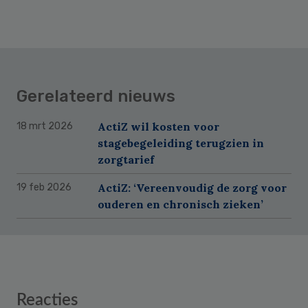
Gerelateerd nieuws
ActiZ wil kosten voor
18 mrt 2026
stagebegeleiding terugzien in
zorgtarief
ActiZ: ‘Vereenvoudig de zorg voor
19 feb 2026
ouderen en chronisch zieken’
Reader
Reacties