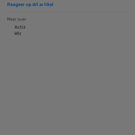
Reageer op dit artikel
Meer over:
Actiz
Wlz
Primary
Sidebar