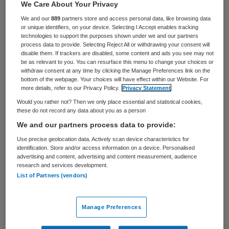
We Care About Your Privacy
De beschikkingen met de budgetafspraken
We and our
889
partners store and access personal data, like browsing data
Wlz 2016 worden pas medio februari
or unique identifiers, on your device. Selecting I Accept enables tracking
technologies to support the purposes shown under we and our partners
gepubliceerd. Dat heeft Nederlandse
process data to provide. Selecting Reject All or withdrawing your consent will
disable them. If trackers are disabled, some content and ads you see may not
Zorgautoriteit (NZa) eind december
be as relevant to you. You can resurface this menu to change your choices or
withdraw consent at any time by clicking the Manage Preferences link on the
bekendgemaakt.
bottom of the webpage. Your choices will have effect within our Website. For
more details, refer to our Privacy Policy.
Privacy Statement
ActiZ
vreest dat er problemen zullen
Would you rather not? Then we only place essential and statistical cookies,
these do not record any data about you as a person
ontstaan met de declaraties over de eerste
We and our partners process data to provide:
maanden van 2016, omdat de tarieven nog
Use precise geolocation data. Actively scan device characteristics for
niet bekend zijn. De koepelorganisatie van
identification. Store and/or access information on a device. Personalised
advertising and content, advertising and content measurement, audience
zorgondernemers heeft de NZa daarom
research and services development.
verzocht om in overleg met zorgaanbieders
List of Partners (vendors)
en zorgkantoren werkafspraken te maken.
Manage Preferences
De NZa adviseert zorgaanbieders te