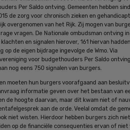
uders Per Saldo ontving. Gemeenten hebben sind
2015 de zorg voor chronisch zieken en gehandicap
ijk overgenomen van het Rijk. Zij mogen van burg
jdrage vragen. De Nationale ombudsman ontving in
 klachten en signalen hierover, 161 hiervan hadde
g op de eigen bijdrage ingevolge de Wmo. Via
vereniging voor budgethouders Per Saldo ontvin
n nog eens 750 signalen van burgers.
n moeten hun burgers voorafgaand aan besluit
anvraag informatie geven over het bestaan van e
en de hoogte daarvan, maar dit kwam niet of nauw
entafelgesprek aan de orde. Veelal omdat de ge
ook niet wisten. Hierdoor hebben burgers zich nie
den op de financiële consequenties ervan of niet