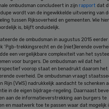
nale ombudsman concludeert in zijn
rapport
dat d
 dupe wordt van de ingewikkelde uitvoering van d
eling tussen Rijksoverheid en gemeenten. Wie hie
delijk is, blijft onduidelijk.
tateerde de ombudsman in augustus 2015 eerder al
 ‘Pgb-trekkingsrecht en de (niet)lerende overhei
idde een vergelijkbare complexiteit van het syste
lemen voor burgers. De ombudsman wil dat het
rspectief voorop staat en benadrukt daarom het
lerende overheid. De ombudsman vraagt staatsse
an Rijn (VWS) nadrukkelijk aandacht te schenken 
tie in de eigen bijdrage-regeling. Daarnaast bevee
n aan de informatieverstrekking aan burgers te
en en maatwerk toe te passen waar dat mogelijk i