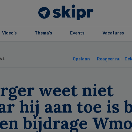
Video’s
Thema’s
Events
Vacatures
ws
Opslaan
Reageer nu
Del
rger weet niet
r hij aan toe is b
gen bijdrage Wmo