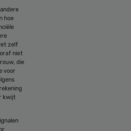
 andere
n hoe
nciële
ere
et zelf
oraf niet
rouw, die
e voor
olgens
rekening
 kwijt
ignalen
or