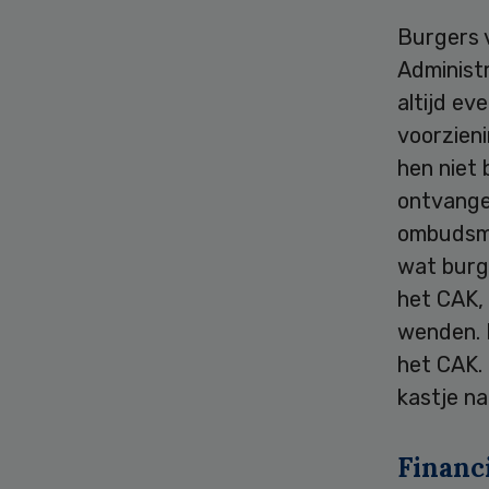
Burgers v
Administr
altijd ev
voorzien
hen niet 
ontvangen
ombudsma
wat burg
het CAK,
wenden. 
het CAK. 
kastje n
Financ