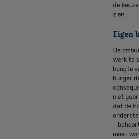
de keuze
zien.
Eigen b
De ombud
werk te s
hoogte va
burger de
conseque
niet gebr
dat de h
ondersteu
– behoor
moet wo