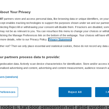
About Your Privacy
Skipr Redactie
23 maart 2016
,
13:33
69 keer gelezen
887
partners store and access personal data, like browsing data or unique identifiers, on your
Accept enables tracking technologies to support the purposes shown under we and our partne
electing Reject All or withdrawing your consent will disable them. If trackers are disabled, so
may not be as relevant to you. You can resurface this menu to change your choices or withd
krijgen nauwelijks of geen informatie van hun ge
licking the Manage Preferences link on the bottom of the webpage. Your choices will have eff
more details, refer to our Privacy Policy.
Privacy Statement
hoogte van de eigen bijdrage voor hun ondersteun
her not? Then we only place essential and statistical cookies, these do not record any data
 worden zij maanden later overvallen door soms z
r partners process data to provide:
die zij niet zomaar kunnen betalen. Dit concludee
eolocation data. Actively scan device characteristics for identification. Store and/or access 
e ombudsman in zijn rapport ‘Een onverwacht hog
onalised advertising and content, advertising and content measurement, audience research 
.
.
ners (vendors)
sman noemt de eigen bijdrage-regeling in de W
ijdig. Ombudsman Van Zutphen: “Er wordt van bu
references
Reject All
I 
dat zij zelf actief keuzes maken, maar de inform
nodig is, kan door gemeenten niet altijd worden 