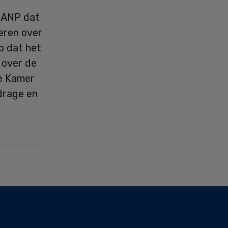
n ANP dat
eren over
p dat het
 over de
de Kamer
drage en