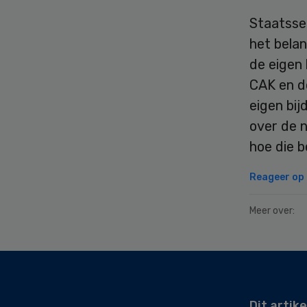
Staatssec
het bela
de eigen 
CAK en d
eigen bi
over de n
hoe die b
Reageer op d
Meer over:
Secondary
Sidebar
Dit artike