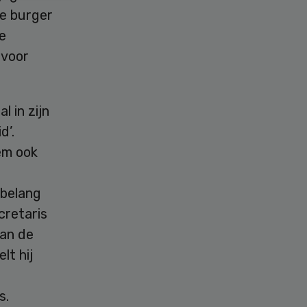
e burger
e
rvoor
 in zijn
d’.
em ook
 belang
cretaris
aan de
lt hij
s.