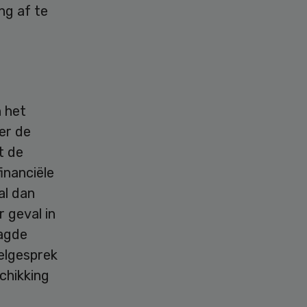
ng af te
 het
er de
t de
inanciële
al dan
 geval in
aagde
elgesprek
chikking