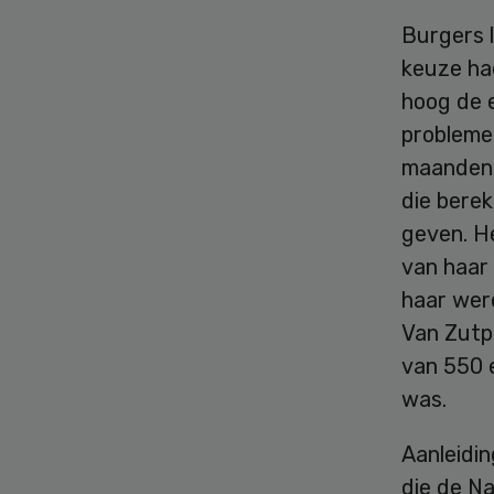
Burgers 
keuze ha
hoog de e
probleme
maanden 
die bere
geven. He
van haar
haar wer
Van Zutp
van 550 e
was.
Aanleidin
die de Na