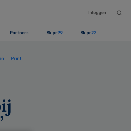
Searc
Inloggen
this
websit
Partners
Skipr
99
Skipr
22
Primary
Sidebar
en
Print
ij
’