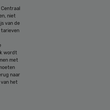
 Centraal
n, niet
ijs van de
 tarieven
e
jk wordt
emen met
 moeten
erug naar
 van het