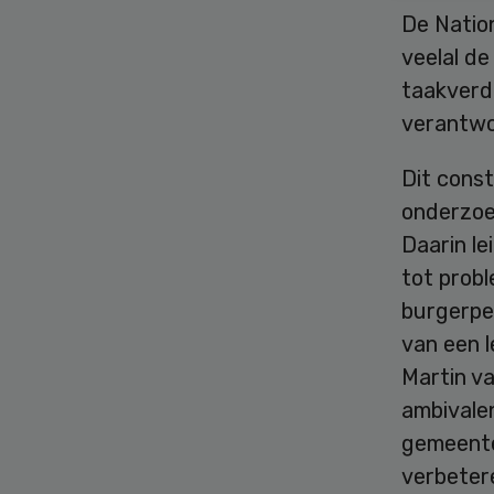
De Natio
veelal de
taakverd
verantwoor
Dit cons
onderzoek
Daarin le
tot prob
burgerpe
van een 
Martin v
ambivalen
gemeente
verbeter