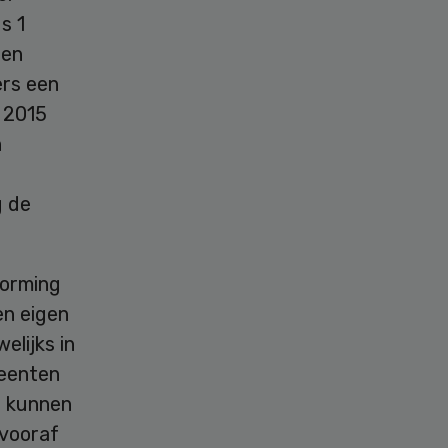
s 1
ten
ers een
 2015
n
g de
vorming
en eigen
elijks in
meenten
t kunnen
 vooraf