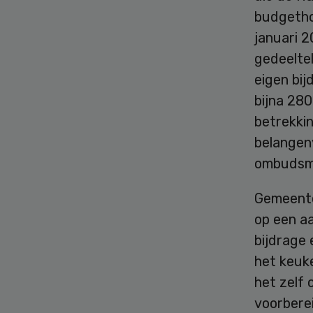
budgetho
januari 
gedeeltel
eigen bi
bijna 280
betrekkin
belangen
ombudsma
Gemeente
op een a
bijdrage 
het keuk
het zelf 
voorberei