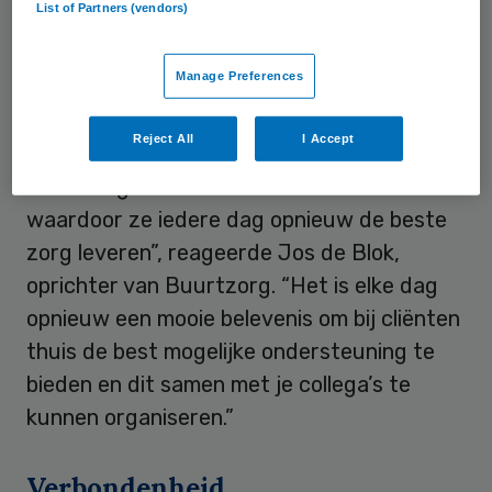
List of Partners (vendors)
jaar won Buurtzorg ook al.
Manage Preferences
Bevlogenheid
Reject All
I Accept
“We zijn trots op de bevlogenheid en de
deskundigheid van onze medewerkers
waardoor ze iedere dag opnieuw de beste
zorg leveren”, reageerde Jos de Blok,
oprichter van Buurtzorg. “Het is elke dag
opnieuw een mooie belevenis om bij cliënten
thuis de best mogelijke ondersteuning te
bieden en dit samen met je collega’s te
kunnen organiseren.”
Verbondenheid