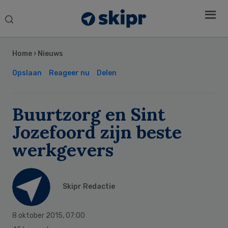
Search
this
Secondary
website
Sidebar
Home
›
Nieuws
Opslaan
Reageer nu
Delen
Buurtzorg en Sint
Jozefoord zijn beste
werkgevers
Skipr Redactie
8 oktober 2015
,
07:00