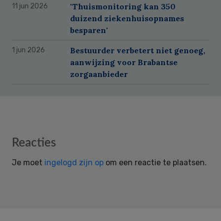
'Thuismonitoring kan 350
11 jun 2026
duizend ziekenhuisopnames
besparen'
Bestuurder verbetert niet genoeg,
1 jun 2026
aanwijzing voor Brabantse
zorgaanbieder
Reader
Reacties
Interactions
Je moet
ingelogd zijn op
om een reactie te plaatsen.