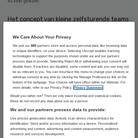
45 keer gelezen
Het concept van kleine zelfsturende teams
blijkt nog steeds te werken. Stichting
Buurtzorg is deze week opnieuw
We Care About Your Privacy
uitgeroepen tot Beste Werkgever van
We and our
889
partners store and access personal data, like browsing data
or unique identifiers, on your device. Selecting I Accept enables tracking
Nederland.
technologies to support the purposes shown under we and our partners
process data to provide. Selecting Reject All or withdrawing your consent will
disable them. If trackers are disabled, some content and ads you see may not
De organisatie behaalde met een score van
be as relevant to you. You can resurface this menu to change your choices or
withdraw consent at any time by clicking the Manage Preferences link on the
8,7 de eerste plaats in de categorie ‘1000
bottom of the webpage. Your choices will have effect within our Website. For
more details, refer to our Privacy Policy.
Privacy Statement
medewerkers en meer’ van het
Beste
Would you rather not? Then we only place essential and statistical cookies,
Werkgeversonderzoek
van bureau
these do not record any data about you as a person
Effectory en Intermediair. Het jaarlijkse
We and our partners process data to provide:
onderzoek werd voor de vijftiende keer
Use precise geolocation data. Actively scan device characteristics for
identification. Store and/or access information on a device. Personalised
uitgevoerd. Er deden 347 werkgevers en
advertising and content, advertising and content measurement, audience
research and services development.
ruim 201.000 medewerkers aan mee. Vorig