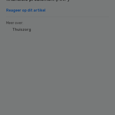
Reageer op dit artikel
Meer over:
Thuiszorg
Primary
Sidebar