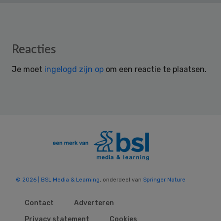
Reader
Reacties
Interactions
Je moet
ingelogd zijn op
om een reactie te plaatsen.
© 2026 | BSL Media & Learning
, onderdeel van
Springer Nature
Contact
Adverteren
Privacy statement
Cookies