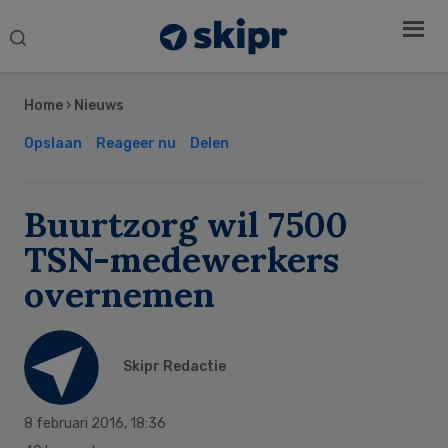
Search
this
Secondary
website
Sidebar
Home
›
Nieuws
Opslaan
Reageer nu
Delen
Buurtzorg wil 7500
TSN-medewerkers
overnemen
Skipr Redactie
8 februari 2016
,
18:36