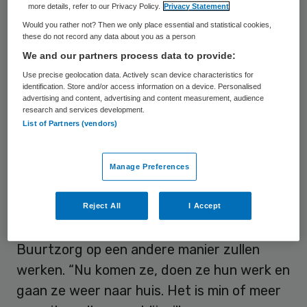
more details, refer to our Privacy Policy.
Privacy Statement
dat gemeenten te weinig willen betalen
Would you rather not? Then we only place essential and statistical cookies,
voor het werk dat de thuiszorgers doen.
these do not record any data about you as a person
Daardoor zou het bedrijf er geld op
We and our partners process data to provide:
toeleggen.
Use precise geolocation data. Actively scan device characteristics for
identification. Store and/or access information on a device. Personalised
advertising and content, advertising and content measurement, audience
Het is niet bekend wat de plannen
research and services development.
List of Partners (vendors)
betekenen voor het kwart dat Buurtzorg
niet overneemt. Het is ook nog niet duidelijk
Manage Preferences
wat er gebeurt met TSN zodra de
overname is afgerond.
Reject All
I Accept
De Blok zegt dat de thuiszorgers bij
Buurtzorg op een andere manier zullen
werken. “Nu komen ze, doen ze hun werk en
gaan ze weer naar huis. Het is min of meer