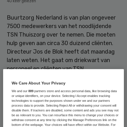
40 keer gelezen
Buurtzorg Nederland is van plan ongeveer
7500 medewerkers van het noodlijdende
TSN Thuiszorg over te nemen. Die moeten
hulp geven aan circa 30 duizend cliënten.
Directeur Jos de Blok heeft dat maandag
laten weten. Het gaat om driekwart van
personeel en cliënten van TSN.
Buurtzorg heeft het voorstel maandag
We Care About Your Privacy
naar de gemeenten gestuurd. Die hebben
We and our
889
partners store and access personal data, like browsing data
or unique identifiers, on your device. Selecting I Accept enables tracking
twee weken om te reageren. Het bedrijf is
technologies to support the purposes shown under we and our partners
process data to provide. Selecting Reject All or withdrawing your consent will
bereid de zorg van TSN over te nemen in
disable them. If trackers are disabled, some content and ads you see may not
gemeenten die meer dan 21 euro per uur
be as relevant to you. You can resurface this menu to change your choices or
withdraw consent at any time by clicking the Manage Preferences link on the
willen betalen. TSN had eerder al geklaagd
bottom of the webpage. Your choices will have effect within our Website. For