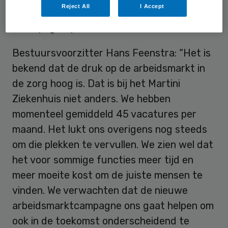
Reject All
I Accept
medewerkers uit alle afdelingen en
beroepsgroepen.
Bestuursvoorzitter Hans Feenstra: “Het is
bekend dat de druk op de arbeidsmarkt in
de zorg hoog is. Dat is bij het Martini
Ziekenhuis niet anders. We hebben
momenteel gemiddeld 45 vacatures per
maand. Het lukt ons overigens nog steeds
om die plekken te vervullen. We zien wel dat
het voor sommige functies meer tijd en
meer moeite kost om de juiste mensen te
vinden. We verwachten dat de nieuwe
arbeidsmarktcampagne ons gaat helpen om
ook in de toekomst onderscheidend te