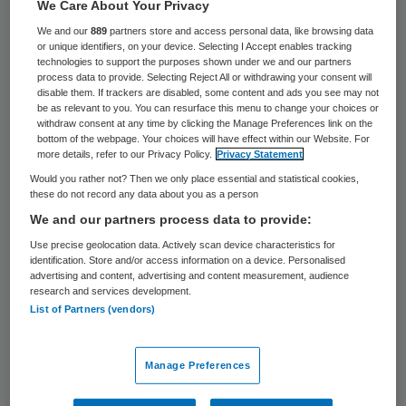
62 keer gelezen
We Care About Your Privacy
We and our
889
partners store and access personal data, like browsing data
or unique identifiers, on your device. Selecting I Accept enables tracking
Het Martini Ziekenhuis lanceert een
technologies to support the purposes shown under we and our partners
process data to provide. Selecting Reject All or withdrawing your consent will
campagne met de slogan ‘Dat is werken bij
disable them. If trackers are disabled, some content and ads you see may not
#teammartini’ om medewerkers te werven.
be as relevant to you. You can resurface this menu to change your choices or
withdraw consent at any time by clicking the Manage Preferences link on the
Hiermee wil het Groningse ziekenhuis, dat
bottom of the webpage. Your choices will have effect within our Website. For
more details, refer to our Privacy Policy.
Privacy Statement
maandelijks gemiddeld 45 vacatures open
Would you rather not? Then we only place essential and statistical cookies,
heeft staan, zich onderscheiden als
these do not record any data about you as a person
aantrekkelijke werkgever.
We and our partners process data to provide:
Use precise geolocation data. Actively scan device characteristics for
Onderdeel van de campagne is een
identification. Store and/or access information on a device. Personalised
advertising and content, advertising and content measurement, audience
vernieuwde
website
die personeel moet
research and services development.
List of Partners (vendors)
trekken. Op de website staan openstaande
vacatures, maar ook verhalen over werken
Manage Preferences
bij het Martini Ziekenhuis. Het verhaal
van #teammartini is opgehaald bij