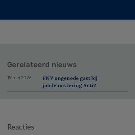
Gerelateerd nieuws
FNV ongenode gast bij
19 mei 2026
jubileumviering ActiZ
Reader
Reacties
Interactions