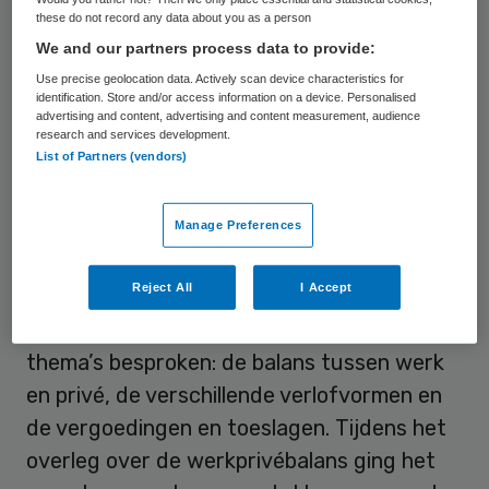
werkgeversdelegatie hebben op 2 en 10
these do not record any data about you as a person
december overlegd over de nieuwe cao. 2
We and our partners process data to provide:
december stond het maken van
Use precise geolocation data. Actively scan device characteristics for
identification. Store and/or access information on a device. Personalised
procesafspraken over gezond en veilig
advertising and content, advertising and content measurement, audience
werken, scholing en ontwikkeling,
research and services development.
List of Partners (vendors)
zeggenschap en verschillende
generatieregelingen centraal.
Manage Preferences
Roostering
Reject All
I Accept
Afgelopen dinsdag zijn er drie nieuwe
thema’s besproken: de balans tussen werk
en privé, de verschillende verlofvormen en
de vergoedingen en toeslagen. Tijdens het
overleg over de werkprivébalans ging het