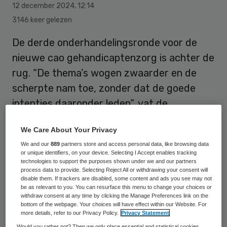
12 december 2024
,
12:14
3146 keer gelezen
De derde onderhandelingsronde voor de
nieuwe cao gehandicaptenzorg is achter de
rug. “De thema’s wogen zwaarder en de
scherpte nam toe, zonder dat de goede
intenties daaronder leden”, vat de
werkgeversdelegatie van Vereniging
We Care About Your Privacy
Gehandicaptenzorg Nederland (VGN) het
We and our
889
partners store and access personal data, like browsing data
overleg samen.
or unique identifiers, on your device. Selecting I Accept enables tracking
technologies to support the purposes shown under we and our partners
process data to provide. Selecting Reject All or withdrawing your consent will
disable them. If trackers are disabled, some content and ads you see may not
De cao voor 190.000 werknemers in de
be as relevant to you. You can resurface this menu to change your choices or
withdraw consent at any time by clicking the Manage Preferences link on the
gehandicaptenzorg loopt eind dit jaar af.
bottom of the webpage. Your choices will have effect within our Website. For
Vakbonden en de VGN-
more details, refer to our Privacy Policy.
Privacy Statement
Would you rather not? Then we only place essential and statistical cookies,