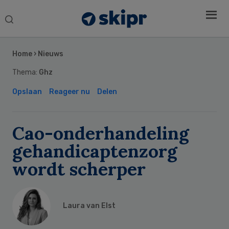
Search
this
Secondary
website
Sidebar
Home
›
Nieuws
Thema:
Ghz
Opslaan
Reageer nu
Delen
Cao-onderhandeling
gehandicaptenzorg
wordt scherper
Laura van Elst