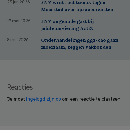
FNV wint rechtszaak tegen
23 jun 2026
Maasstad over oproepdiensten
FNV ongenode gast bij
19 mei 2026
jubileumviering ActiZ
Onderhandelingen ggz-cao gaan
8 mei 2026
moeizaam, zeggen vakbonden
Reader
Reacties
Interactions
Je moet
ingelogd zijn op
om een reactie te plaatsen.