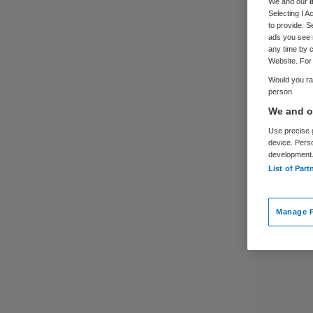
We and our
Selecting I 
to provide. S
ads you see 
any time by c
Website. For 
Would you rat
person
We and ou
Use precise g
device. Pers
development
List of Part
Manage P