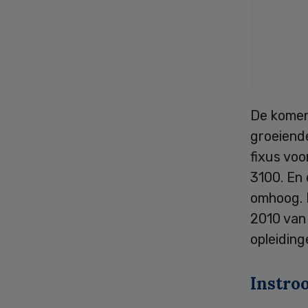
De komend
groeiend
fixus voo
3100. En
omhoog. 
2010 van
opleiding
Instro