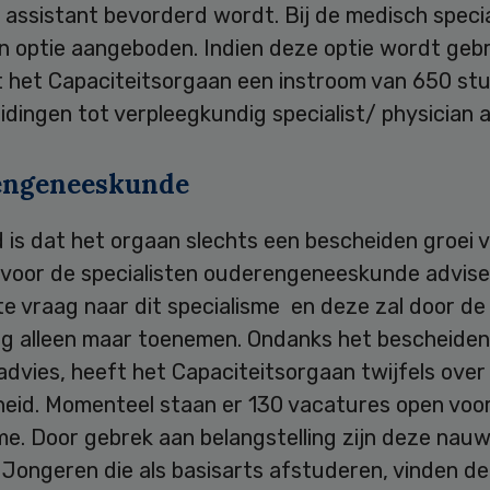
 assistant bevorderd wordt. Bij de medisch specia
en optie aangeboden. Indien deze optie wordt gebr
t het Capaciteitsorgaan een instroom van 650 st
eidingen tot verpleegkundig specialist/ physician a
engeneeskunde
 is dat het orgaan slechts een bescheiden groei 
 voor de specialisten ouderengeneeskunde advisee
te vraag naar dit specialisme en deze zal door de
ing alleen maar toenemen. Ondanks het bescheiden
dvies, heeft het Capaciteitsorgaan twijfels over
heid. Momenteel staan er 130 vacatures open voor
me. Door gebrek aan belangstelling zijn deze nauwe
. Jongeren die als basisarts afstuderen, vinden de