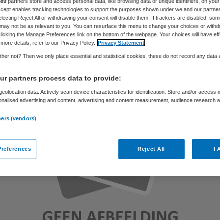
889
partners store and access personal data, like browsing data or unique identifiers, on your
Accept enables tracking technologies to support the purposes shown under we and our partne
electing Reject All or withdrawing your consent will disable them. If trackers are disabled, so
may not be as relevant to you. You can resurface this menu to change your choices or withd
Skipr Redactie
29 december 2010
,
08:43
36 keer gelezen
licking the Manage Preferences link on the bottom of the webpage. Your choices will have eff
more details, refer to our Privacy Policy.
Privacy Statement
her not? Then we only place essential and statistical cookies, these do not record any data
r partners process data to provide:
eolocation data. Actively scan device characteristics for identification. Store and/or access 
onalised advertising and content, advertising and content measurement, audience research 
.
ners (vendors)
references
Reject All
I 