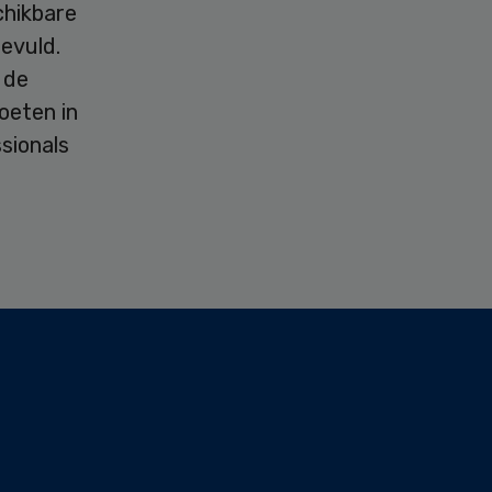
chikbare
evuld.
 de
oeten in
sionals