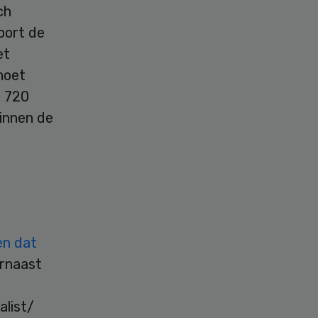
ch
port de
et
moet
, 720
binnen de
en dat
rnaast
t
alist/