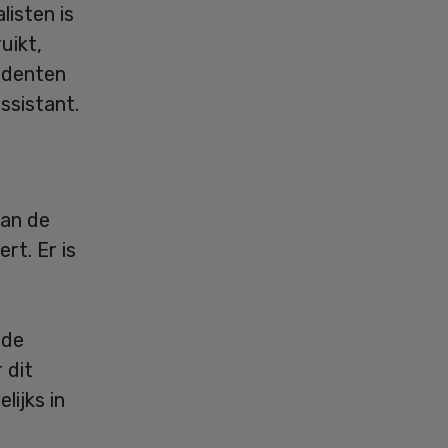
listen is
uikt,
udenten
ssistant.
van de
rt. Er is
 de
 dit
lijks in