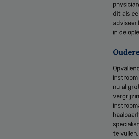
physician
dit als e
adviseer
in de opl
Ouder
Opvallend
instroom
nu al gro
vergrijz
instrooma
haalbaar
specialis
te vullen