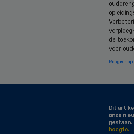
oudereng
opleiding
Verbeter
verpleegk
de toeko
voor oud
Reageer op d
Secondary
Sidebar
Dit artike
onze nie
gestaan.
hoogte.