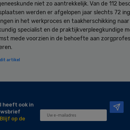
eneeskunde niet zo aantrekkelijk. Van de 112 bes
splaatsen werden er afgelopen jaar slechts 72 ing
ingen in het werkproces en taakherschikking naar
undig specialist en de praktijkverpleegkundige m
mst mede voorzien in de behoefte aan zorgprofes
eren.
it artikel
l heeft ook in
uwsbrief
Blijf op de