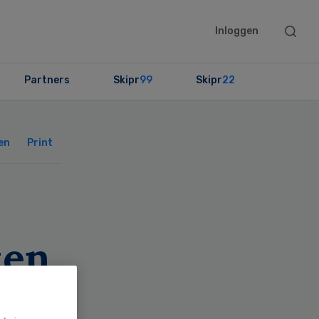
Searc
Inloggen
this
websit
Partners
Skipr
99
Skipr
22
Primary
Sidebar
en
Print
ten