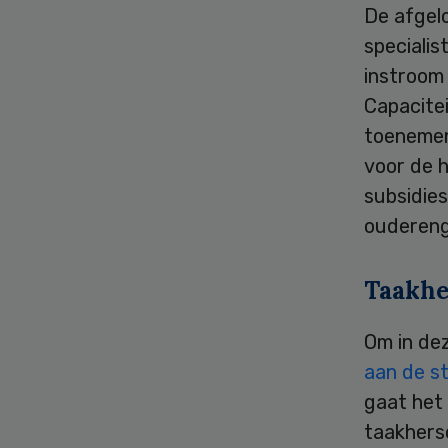
De afgelo
speciali
instroom
Capacite
toenemen 
voor de 
subsidies
oudereng
Taakhe
Om in de
aan de s
gaat het 
taakhersc