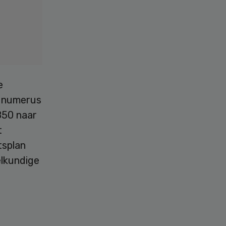
e
e numerus
850 naar
t
tsplan
elkundige