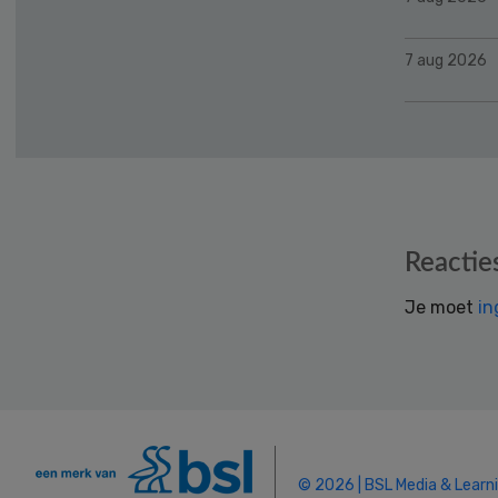
7 aug 2026
Reader
Reactie
Interactions
Je moet
in
© 2026 | BSL Media & Learn