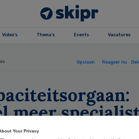
Video’s
Thema’s
Events
Vacatures
ws
Opslaan
Reageer nu
Del
aciteitsorgaan:
l meer specialis
dig
About Your Privacy