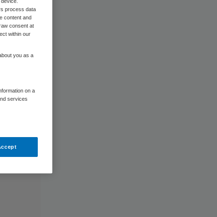
 device.
rs process data
me content and
raw consent at
ect within our
 about you as a
information on a
and services
Accept