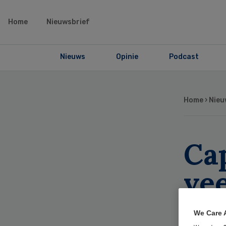
Home
Nieuwsbrief
Nieuws
Opinie
Podcast
Home
›
Nieu
Cap
vee
no
We Care 