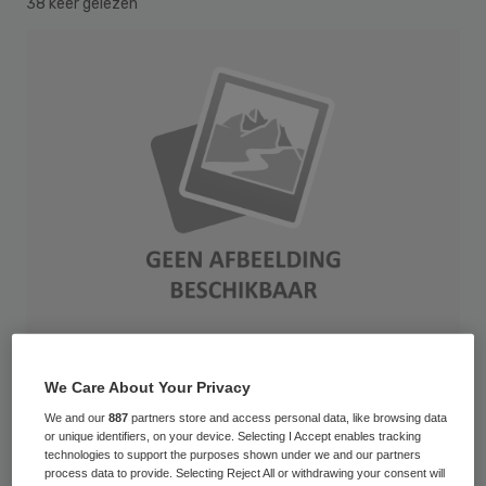
38 keer gelezen
We Care About Your Privacy
Zorginstellingen in de langdurige zorg
We and our
887
partners store and access personal data, like browsing data
geven in de financiële verantwoording vaak
or unique identifiers, on your device. Selecting I Accept enables tracking
technologies to support the purposes shown under we and our partners
onvoldoende toelichting op het gebruik van
process data to provide. Selecting Reject All or withdrawing your consent will