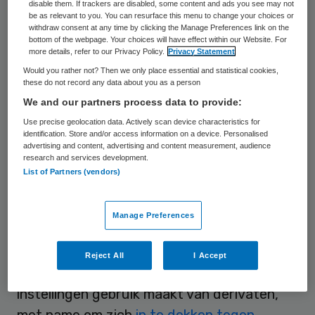
risicovolle financiële producten, zoals
disable them. If trackers are disabled, some content and ads you see may not
be as relevant to you. You can resurface this menu to change your choices or
derivaten. Daardoor wordt valt uit de
withdraw consent at any time by clicking the Manage Preferences link on the
bottom of the webpage. Your choices will have effect within our Website. For
jaarrekening niet op te maken of een
more details, refer to our Privacy Policy.
Privacy Statement
instellingen derivaten gebruikt. Dat
Would you rather not? Then we only place essential and statistical cookies,
these do not record any data about you as a person
constateren accountants van bureau PwC
We and our partners process data to provide:
in het eigen vaktechnisch bulletin Spotlight.
Use precise geolocation data. Actively scan device characteristics for
identification. Store and/or access information on a device. Personalised
Voor het onderzoek namen de PwC-
advertising and content, advertising and content measurement, audience
research and services development.
consultants de jaarrekeningen van twintig
List of Partners (vendors)
instellingen in de verzorging en verpleging
en tien instellingen in de gehandicaptenzorg
Manage Preferences
onder de loep. Op basis van deze
inventarisatie constateren de accountants
Reject All
I Accept
dat een derde van de onderzochte
instellingen gebruik maakt van derivaten,
met name om zich
in te dekken tegen