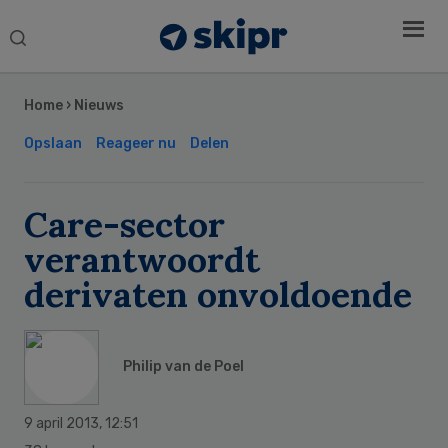
Search
this
Secondary
website
Sidebar
Home
›
Nieuws
Opslaan
Reageer nu
Delen
Care-sector
verantwoordt
derivaten onvoldoende
Philip van de Poel
9 april 2013
,
12:51