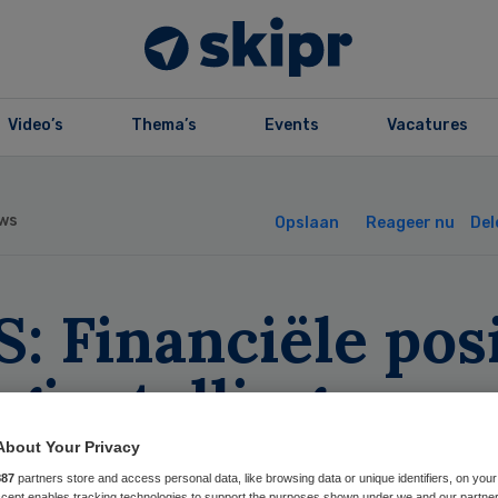
Video’s
Thema’s
Events
Vacatures
ws
Opslaan
Reageer nu
Del
: Financiële pos
rginstellingen z
About Your Privacy
887
partners store and access personal data, like browsing data or unique identifiers, on your
Accept enables tracking technologies to support the purposes shown under we and our partne