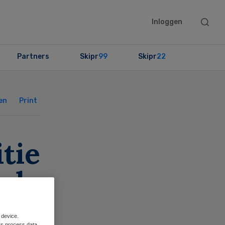
Searc
Inloggen
this
websit
Partners
Skipr
99
Skipr
22
Primary
Sidebar
en
Print
itie
wak
 device.
rs process data