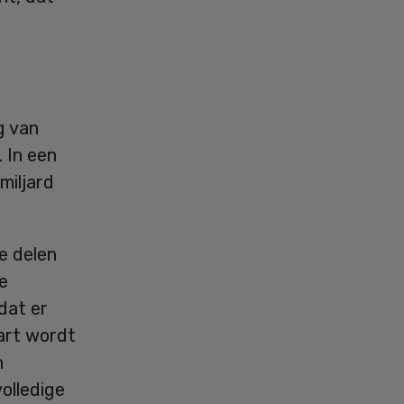
g van
. In een
miljard
e delen
e
dat er
art wordt
n
olledige