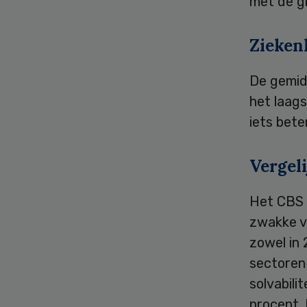
met de g
Zieken
De gemidd
het laag
iets bete
Vergel
Het CBS s
zwakke v
zowel in 
sectoren 
solvabili
procent.