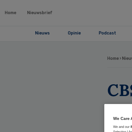
Home
Nieuwsbrief
Nieuws
Opinie
Podcast
Home
›
Nieu
CBS
zo
We Care 
We and our
Selecting I 