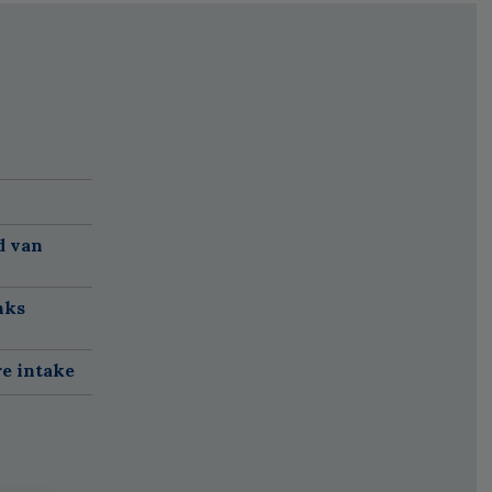
d van
nks
re intake