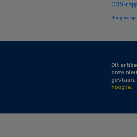
CBS-rap
Reageer op d
Secondary
Sidebar
Dit artike
onze nie
gestaan.
hoogte.