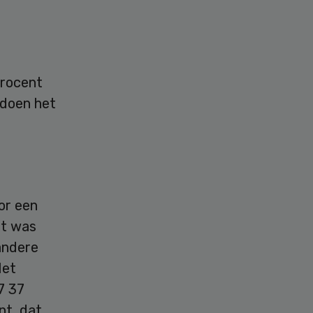
procent
 doen het
or een
it was
andere
Het
7 37
nt, dat