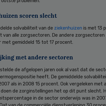
rootste problemen.
huizen scoren slecht
elde solvabiliteit van de
ziekenhuizen
is met 13 
st van alle zorgsectoren. De andere zorgsectoren
r met gemiddeld 15 tot 17 procent.
ijking met andere sectoren
telde de afgelopen jaren ook al vast dat de sect
ermogenspositie heeft. De gemiddelde solvabilite
2007 als in 2008 15 procent. Ook vergeleken met 
doen de zorginstellingen het op dit punt slecht. 
teitspercentage in de sector onderwijs was in 200
 Dat van de commerciële dienstverlening 30 proce