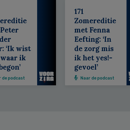
171
ereditie
Zomereditie
Peter
met Fenna
der
Eefting: ‘In
: ‘Ik wist
de zorg mis
 waar ik
ik het yes!-
begon’
gevoel’
r de podcast
Naar de podcast