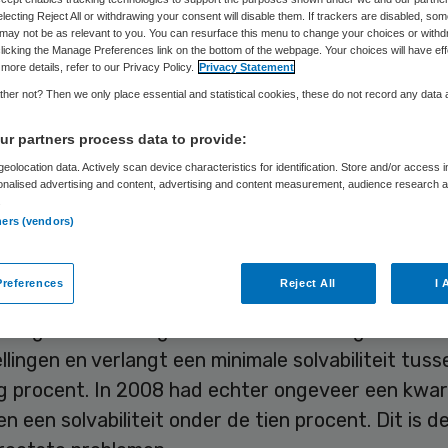
Skipr Redactie
4 december 2009
,
11:12
35 keer gelezen
electing Reject All or withdrawing your consent will disable them. If trackers are disabled, so
may not be as relevant to you. You can resurface this menu to change your choices or withd
licking the Manage Preferences link on the bottom of the webpage. Your choices will have eff
more details, refer to our Privacy Policy.
Privacy Statement
iële positie van zorginstellingen is zwak. Ruim ee
her not? Then we only place essential and statistical cookies, these do not record any data
stellingen heeft een vermogenspositie die niet vo
r partners process data to provide:
fnorm van het Waarborgfonds voor de Zorgsector
eolocation data. Actively scan device characteristics for identification. Store and/or access 
t cijfers die het Bureau voor de Statistiek (CBS) vr
onalised advertising and content, advertising and content measurement, audience research 
.
presenteerd.
ners (vendors)
liteit
references
Reject All
I 
borgfonds staat garant voor bankleningen voor
llingen en verlangt een minimale solvabiliteit tuss
g procent. In 2008 had echter ongeveer een kwart
gen een solvabiliteit onder de tien procent. Dit is d