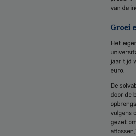
van de i
Groei 
Het eige
universit
jaar tijd
euro.
De solvab
door de b
opbrengst
volgens 
gezet om
aflossen,