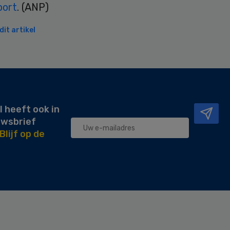
port
. (ANP)
it artikel
l heeft ook in
uwsbrief
Blijf op de