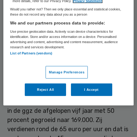
more details, refer to our Privacy Policy.
Privacy Statement
Would you rather not? Then we only place essential and statistical cookies,
these do not record any data about you as a person
“Als Nederland kunnen we meer doen dan
We and our partners process data to provide:
alleen zeggen dat het niet van Europa mag”,
Use precise geolocation data. Actively scan device characteristics for
identification. Store and/or access information on a device. Personalised
zei Van den Berg in een Kamerdebat over
advertising and content, advertising and content measurement, audience
de ggz (geestelijke gezondheidszorg).
research and services development.
List of Partners (vendors)
“Verzin een plan om het in wetgeving te
regelen.”
Manage Preferences
Dweilen met de kraan open
Reject All
I Accept
Volgens Van den Berg is het aantal zzp’ers
in de ggz de afgelopen vijf jaar met 50
procent gegroeid naar 169.000. Zij
verdienen rond de 65 euro per uur en dat is