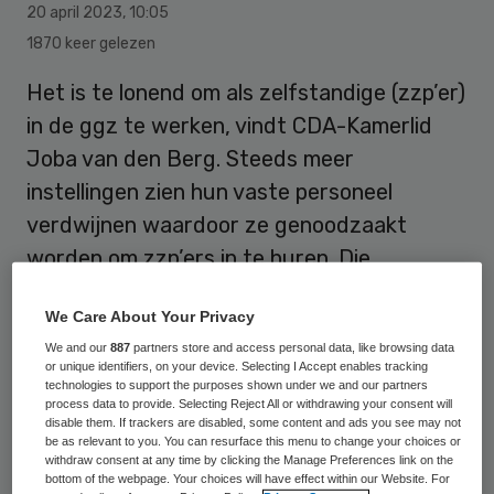
20 april 2023
,
10:05
1870 keer gelezen
Het is te lonend om als zelfstandige (zzp’er)
in de
ggz
te werken, vindt CDA-Kamerlid
Joba van den Berg. Steeds meer
instellingen zien hun vaste personeel
verdwijnen waardoor ze genoodzaakt
worden om zzp’ers in te huren. Die
verdienen veel meer dan personeel in vaste
We Care About Your Privacy
dienst. Door een maximumvergoeding voor
We and our
887
partners store and access personal data, like browsing data
zzp’ers wettelijk te regelen, wil het CDA
or unique identifiers, on your device. Selecting I Accept enables tracking
daar een einde aan maken. Volgens minister
technologies to support the purposes shown under we and our partners
process data to provide. Selecting Reject All or withdrawing your consent will
Conny Helder (Langdurige Zorg) mag dat
disable them. If trackers are disabled, some content and ads you see may not
be as relevant to you. You can resurface this menu to change your choices or
van ‘Brussel’ niet. Daar neemt Van den Berg
withdraw consent at any time by clicking the Manage Preferences link on the
bottom of the webpage. Your choices will have effect within our Website. For
geen genoegen mee.