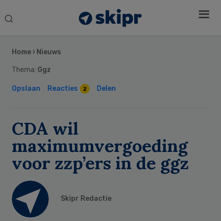
Search
this
Secondary
website
Sidebar
Home
›
Nieuws
Thema:
Ggz
Opslaan
Reacties
Delen
2
CDA wil
maximumvergoeding
voor zzp’ers in de ggz
Skipr Redactie