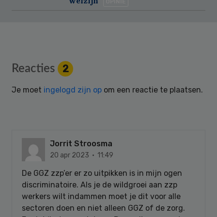
welzijn
OPINIE
Reader
Reacties
2
Interactions
Je moet
ingelogd zijn op
om een reactie te plaatsen.
Jorrit Stroosma
20 apr 2023 · 11:49
De GGZ zzp’er er zo uitpikken is in mijn ogen
discriminatoire. Als je de wildgroei aan zzp
werkers wilt indammen moet je dit voor alle
sectoren doen en niet alleen GGZ of de zorg.