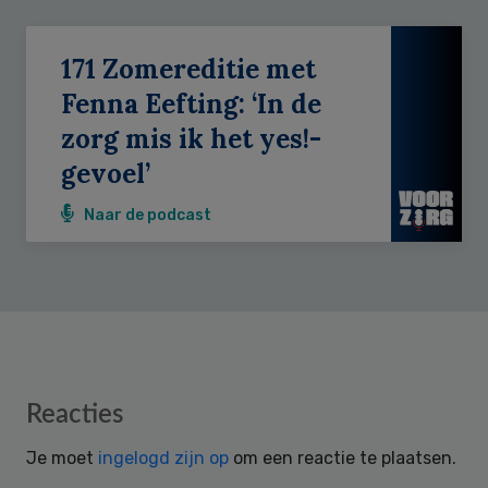
171 Zomereditie met
Fenna Eefting: ‘In de
zorg mis ik het yes!-
gevoel’
Naar de podcast
Reader
Reacties
Interactions
Je moet
ingelogd zijn op
om een reactie te plaatsen.