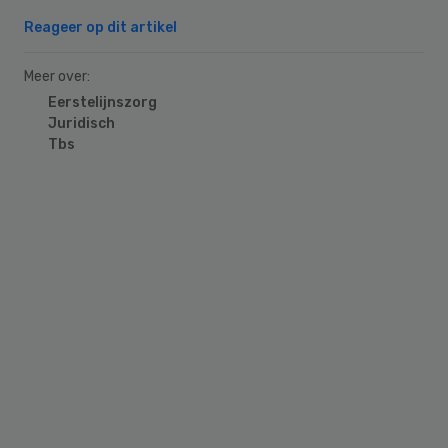
Reageer op dit artikel
Meer over:
Eerstelijnszorg
Juridisch
Tbs
Primary
Sidebar