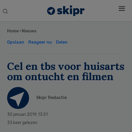
Search
this
Secondary
website
Sidebar
Home
›
Nieuws
Opslaan
Reageer nu
Delen
Cel en tbs voor huisarts
om ontucht en filmen
Skipr Redactie
30 januari 2019
,
13:51
33 keer gelezen