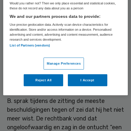
Would you rather not? Then we only place essential and statistical cookies,
Maarten B. bewezen. Na zijn straf heeft hij
these do not record any data about you as a person
ook een beroepsverbod opgelegd gekregen
We and our partners process data to provide:
van vijf jaar. De straf is iets lager dan de
Use precise geolocation data. Actively scan device characteristics for
identification. Store and/or access information on a device. Personalised
zes jaar celstraf en tbs met
advertising and content, advertising and content measurement, audience
dwangverpleging die was geëist. Dat komt
research and services development.
List of Partners (vendors)
omdat ontucht met één vriendinnetje van
zijn dochter volgens de rechter niet was
Manage Preferences
bewezen.
Reject All
I Accept
Zorgwekkend
B. sprak tijdens de zitting de meeste
beschuldigingen tegen of zei dat hij het niet
meer wist. De rechtbank vond dat
ongeloofwaardig en zag in de ontucht “een