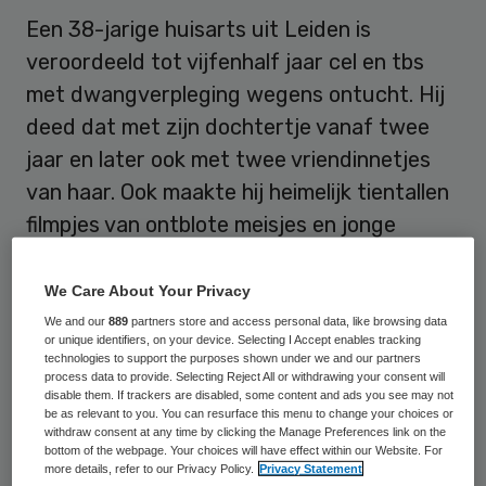
Een 38-jarige huisarts uit Leiden is
veroordeeld tot vijfenhalf jaar cel en tbs
met dwangverpleging wegens ontucht. Hij
deed dat met zijn dochtertje vanaf twee
jaar en later ook met twee vriendinnetjes
van haar. Ook maakte hij heimelijk tientallen
filmpjes van ontblote meisjes en jonge
vrouwen in de behandelkamer en pleegde hij
daarbij ontuchtige handelingen met zeven
We Care About Your Privacy
minderjarige patiëntes. Hij maakte
We and our
889
partners store and access personal data, like browsing data
or unique identifiers, on your device. Selecting I Accept enables tracking
kinderporno en had die ook in bezit.
technologies to support the purposes shown under we and our partners
process data to provide. Selecting Reject All or withdrawing your consent will
disable them. If trackers are disabled, some content and ads you see may not
De rechtbank in Den Haag achtte
be as relevant to you. You can resurface this menu to change your choices or
withdraw consent at any time by clicking the Manage Preferences link on the
woensdag vrijwel alle aantijgingen van het
bottom of the webpage. Your choices will have effect within our Website. For
Openbaar Ministerie (OM) tegen verdachte
more details, refer to our Privacy Policy.
Privacy Statement