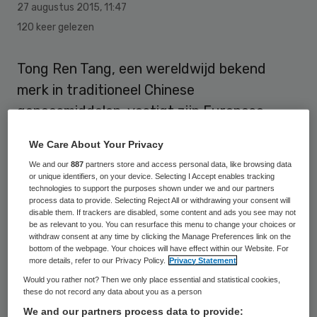
27 augustus 2015
,
11:47
120 keer gelezen
Tong Ren Tang, een wereldwijd bekend
merk in traditioneel Chinese
geneesmiddelen, vestigt zijn Europese
kantoor in Den Haag. Later dit jaar opent
We Care About Your Privacy
het aan de beurs van Hongkong
We and our
887
partners store and access personal data, like browsing data
genoteerde bedrijf hier ook een flagship
or unique identifiers, on your device. Selecting I Accept enables tracking
technologies to support the purposes shown under we and our partners
store. Hier kunnen consumenten terecht
process data to provide. Selecting Reject All or withdrawing your consent will
disable them. If trackers are disabled, some content and ads you see may not
voor behandelingen, zoals acupunctuur en
be as relevant to you. You can resurface this menu to change your choices or
massages, en medicijnen op basis van
withdraw consent at any time by clicking the Manage Preferences link on the
bottom of the webpage. Your choices will have effect within our Website. For
natuurlijke kruiden vanuit de 2000 jaar
more details, refer to our Privacy Policy.
Privacy Statement
oude traditionele Chinese geneeskunde.
Would you rather not? Then we only place essential and statistical cookies,
these do not record any data about you as a person
We and our partners process data to provide:
Vanuit Den Haag gaat Tong Ren Tang de