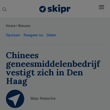
Search
this
Secondary
website
Sidebar
Home
›
Nieuws
Opslaan
Reageer nu
Delen
Chinees
geneesmiddelenbedrijf
vestigt zich in Den
Haag
Skipr Redactie