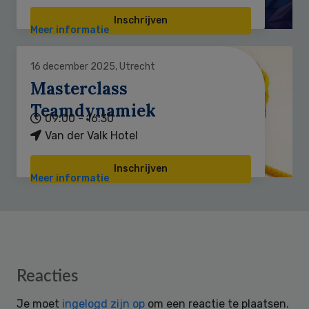
Inschrijven
Meer informatie
16 december 2025, Utrecht
Masterclass
Teamdynamiek
09:00 - 16:30
Van der Valk Hotel
Inschrijven
Meer informatie
Reader
Reacties
Interactions
Je moet
ingelogd zijn op
om een reactie te plaatsen.