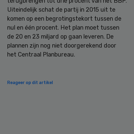
terugbrengen tot drie procent van het BBP.
Uiteindelijk schat de partij in 2015 uit te
komen op een begrotingstekort tussen de
nul en één procent. Het plan moet tussen
de 20 en 23 miljard op gaan leveren. De
plannen zijn nog niet doorgerekend door
het Centraal Planbureau.
Reageer op dit artikel
Primary
Sidebar