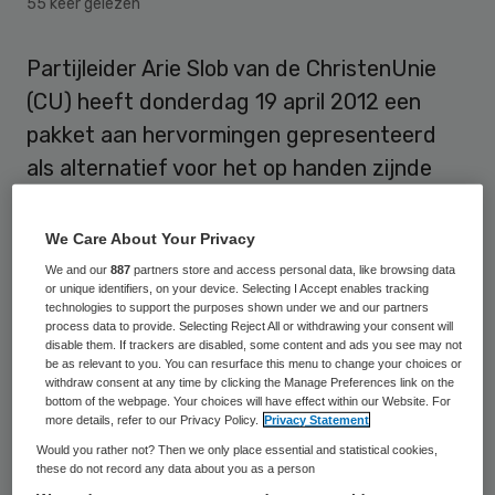
55 keer gelezen
Partijleider Arie Slob van de ChristenUnie
(CU) heeft donderdag 19 april 2012 een
pakket aan hervormingen gepresenteerd
als alternatief voor het op handen zijnde
Catshuisakkoord. Op het gebied van de zorg
wil de CU onder andere dat medisch
We Care About Your Privacy
specialisten in loondienst komen en dat er
We and our
887
partners store and access personal data, like browsing data
or unique identifiers, on your device. Selecting I Accept enables tracking
een zorgspaarsysteem opgezet wordt
technologies to support the purposes shown under we and our partners
process data to provide. Selecting Reject All or withdrawing your consent will
waardoor men kan sparen voor
disable them. If trackers are disabled, some content and ads you see may not
zorgvoorzieningen op latere leeftijd. Ook wil
be as relevant to you. You can resurface this menu to change your choices or
withdraw consent at any time by clicking the Manage Preferences link on the
de CU een gestaffeld eigen risico.
bottom of the webpage. Your choices will have effect within our Website. For
more details, refer to our Privacy Policy.
Privacy Statement
Zelfstandige medisch specialisten zorgen
Would you rather not? Then we only place essential and statistical cookies,
these do not record any data about you as a person
voor meer bureaucratie en dus meer kosten