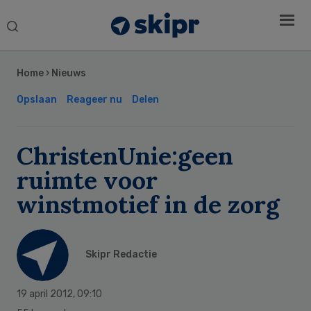
Search
this
Secondary
website
Sidebar
Home
›
Nieuws
Opslaan
Reageer nu
Delen
ChristenUnie:geen
ruimte voor
winstmotief in de zorg
Skipr Redactie
19 april 2012
,
09:10