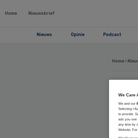
Home
Nieuwsbrief
Nieuws
Opinie
Podcast
Home
›
Nieu
Cli
We Care 
in 
We and our
Selecting I 
to provide. S
ads you see 
om
any time by c
Website. For 