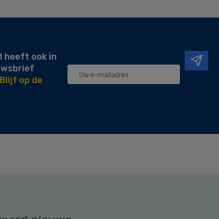
l heeft ook in
uwsbrief
Blijf op de