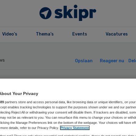
Video’s
Thema’s
Events
Vacatures
ws
Opslaan
Reageer nu
Del
ënt ggz-instellin
About Your Privacy
Tilburg opgepakt
889
partners store and access personal data, like browsing data or unique identifiers, on your
Accept enables tracking technologies to support the purposes shown under we and our partne
electing Reject All or withdrawing your consent will disable them. If trackers are disabled, so
may not be as relevant to you. You can resurface this menu to change your choices or withd
 brandstichting
licking the Manage Preferences link on the bottom of the webpage. Your choices will have eff
more details, refer to our Privacy Policy.
Privacy Statement