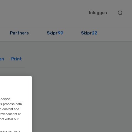
Searc
Inloggen
this
websit
Partners
Skipr
99
Skipr
22
Primary
Sidebar
en
Print
g
 device.
rs process data
me content and
raw consent at
ect within our