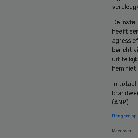
verpleeg
De instel
heeft een
agressief
bericht 
uit te ki
hem niet 
In totaa
brandwee
(ANP)
Reageer op d
Meer over: