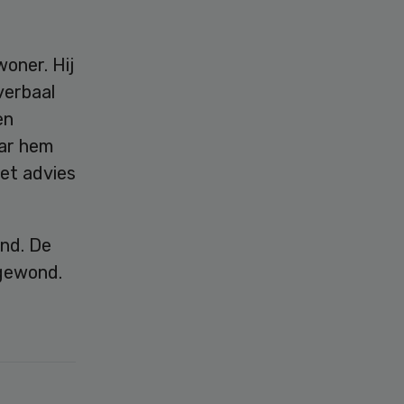
woner. Hij
verbaal
en
aar hem
het advies
nd. De
 gewond.