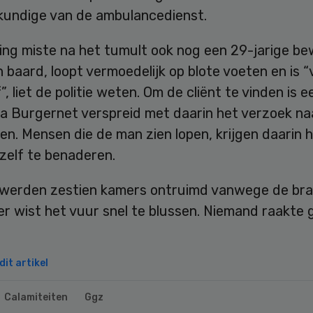
kundige van de ambulancedienst.
ling miste na het tumult ook nog een 29-jarige be
 baard, loopt vermoedelijk op blote voeten en is “
”, liet de politie weten. Om de cliënt te vinden is e
via Burgernet verspreid met daarin het verzoek n
jken. Mensen die de man zien lopen, krijgen daarin 
zelf te benaderen.
l werden zestien kamers ontruimd vanwege de bra
r wist het vuur snel te blussen. Niemand raakte
it artikel
Calamiteiten
Ggz