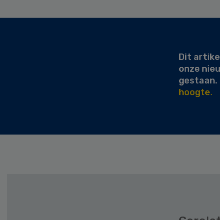
Secondary
Sidebar
Dit artike
onze nie
gestaan.
hoogte.