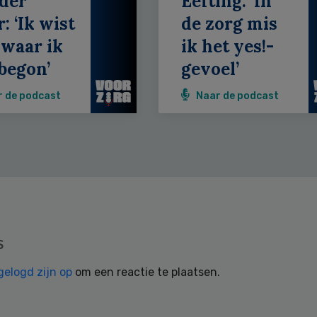
der
Eefting: ‘In
: ‘Ik wist
de zorg mis
 waar ik
ik het yes!-
begon’
gevoel’
r de podcast
Naar de podcast
s
gelogd zijn op
om een reactie te plaatsen.