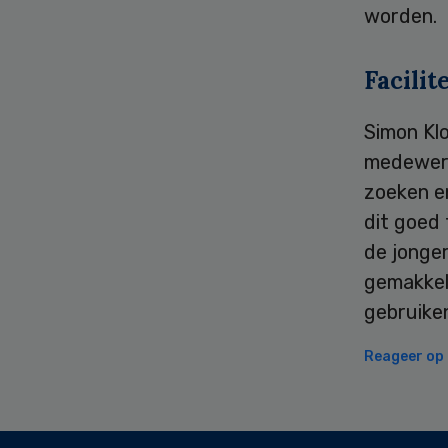
worden.
Facilit
Simon Kl
medewerk
zoeken e
dit goed 
de jonge
gemakkeli
gebruiken
Reageer op d
Secondary