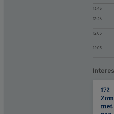
13:43
13:26
12:05
12:05
Interes
172
Zom
met 