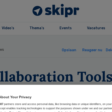
Video’s
Thema’s
Events
Vacatures
ws
Opslaan
Reageer nu
Del
llaboration Tool
n effectiever te
About Your Privacy
bruiken’
887
partners store and access personal data, like browsing data or unique identifiers, on your
Accept enables tracking technologies to support the purposes shown under we and our partne