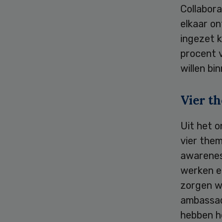
Collabora
elkaar on
ingezet 
procent 
willen bi
Vier t
Uit het o
vier them
awarenes
werken e
zorgen we
ambassad
hebben h