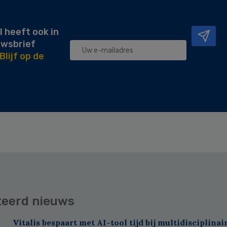
l heeft ook in
uwsbrief
Blijf op de
teerd nieuws
Vitalis bespaart met AI-tool tijd bij multidisciplinai