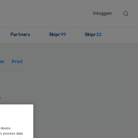
Searc
Inloggen
this
websit
Partners
Skipr
99
Skipr
22
Primary
Sidebar
en
Print
s
 device.
rs process data