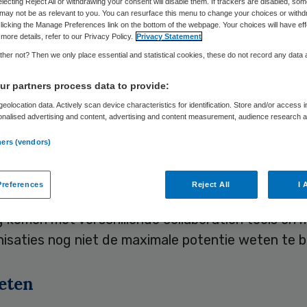
electing Reject All or withdrawing your consent will disable them. If trackers are disabled, so
may not be as relevant to you. You can resurface this menu to change your choices or withd
licking the Manage Preferences link on the bottom of the webpage. Your choices will have eff
more details, refer to our Privacy Policy.
Privacy Statement
Skipr Redactie
25 augustus 2014
,
11:32
31 keer gelezen
her not? Then we only place essential and statistical cookies, these do not record any data
r partners process data to provide:
zet van collaboration tools, software om samen te
eolocation data. Actively scan device characteristics for identification. Store and/or access 
onalised advertising and content, advertising and content measurement, audience research 
veel te winnen. Dit blijkt uit onderzoek van YSE o
.
ndenten bij vijf verschillende organisaties.
ners (vendors)
 professionals uit het
YSE Information Managem
references
Reject All
I 
hip
hebben dit onderzoek uitgevoerd omdat zij dage
 komen met verschillende collaboration tools en 
nisaties nog niet de maximale potentie weten te 
eten