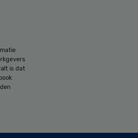
rmatie
erkgevers
alt is dat
ebook
nden