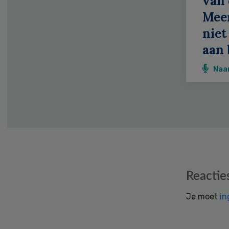
van 
Meer
niet
aan 
Naa
Reader
Reactie
Interactions
Je moet
in