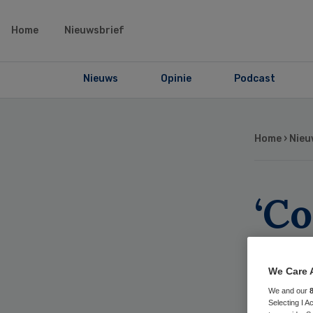
Home
Nieuwsbrief
Nieuws
Opinie
Podcast
Home
›
Nieu
‘Co
zij
We Care 
ge
We and our
Selecting I 