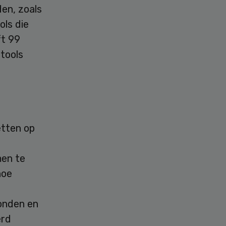
en, zoals
ols die
ft 99
tools
etten op
men te
hoe
onden en
erd