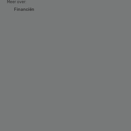
Meer over:
Financiën
Primary
Sidebar