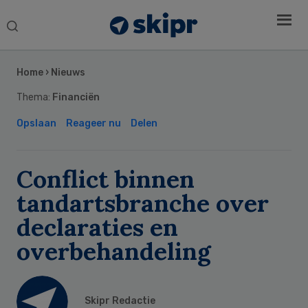
Search
this
Secondary
website
Sidebar
Home
›
Nieuws
Thema:
Financiën
Opslaan
Reageer nu
Delen
Conflict binnen
tandartsbranche over
declaraties en
overbehandeling
Skipr Redactie