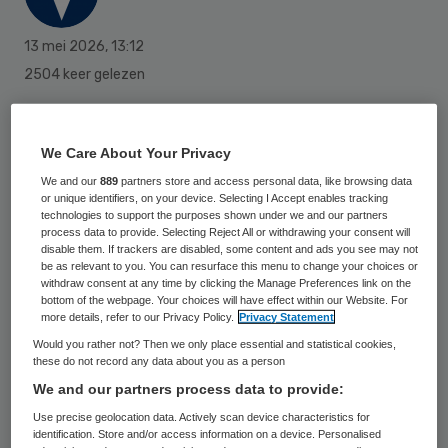
13 mei 2026
,
13:12
2504 keer gelezen
De beschuldiging van een tandarts over het
‘opplussen’ van declaraties aan het adres
We Care About Your Privacy
van tandartsketen Atlas, leidt tot
We and our
889
partners store and access personal data, like browsing data
or unique identifiers, on your device. Selecting I Accept enables tracking
onenigheid tussen belangenverenigingen.
technologies to support the purposes shown under we and our partners
process data to provide. Selecting Reject All or withdrawing your consent will
disable them. If trackers are disabled, some content and ads you see may not
be as relevant to you. You can resurface this menu to change your choices or
Dat schrijft het
Algemeen Dagblad
. De
withdraw consent at any time by clicking the Manage Preferences link on the
bottom of the webpage. Your choices will have effect within our Website. For
Nederlandse Orde van Tandartsen
more details, refer to our Privacy Policy.
Privacy Statement
beschuldigt de grotere brancheorganistie
Would you rather not? Then we only place essential and statistical cookies,
these do not record any data about you as a person
Koninklijke Nederlandse Maatschappij tot
We and our partners process data to provide:
Bevordering der Tandheelkunde (KNMT)
Use precise geolocation data. Actively scan device characteristics for
van het bagetaliseren van het probleem
identification. Store and/or access information on a device. Personalised