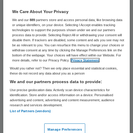
strategische uitdaging. Dat blijkt uit een
analyse van Adstrat van de recent
We Care About Your Privacy
gepubliceerde jaarverslagen.
We and our
889
partners store and access personal data, like browsing data
or unique identifiers, on your device. Selecting I Accept enables tracking
technologies to support the purposes shown under we and our partners
Momenteel lijkt de top-10 strategisch in
process data to provide. Selecting Reject All or withdrawing your consent will
disable them. If trackers are disabled, some content and ads you see may not
rustiger vaarwater te zijn beland en er
be as relevant to you. You can resurface this menu to change your choices or
withdraw consent at any time by clicking the Manage Preferences link on the
financieel bovenop te zijn. De opbrengsten
bottom of the webpage. Your choices will have effect within our Website. For
groeiden in 2011, de organisaties behaalden
more details, refer to our Privacy Policy.
Privacy Statement
Would you rather not? Then we only place essential and statistical cookies,
een gezond resultaat en verbeterden hun
these do not record any data about you as a person
liquiditeit. Enerzijds profiteren de VVT-
We and our partners process data to provide:
organisaties van de besparingen uit de
Use precise geolocation data. Actively scan device characteristics for
identification. Store and/or access information on a device. Personalised
voorgaande reorganisaties met een positief
advertising and content, advertising and content measurement, audience
effect op de financiële positie. Anderzijds
research and services development.
List of Partners (vendors)
staan de tarieven en convenantgelden de
komende jaren onder druk.
Manage Preferences