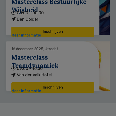
Masterclass Bestuurlijke
Wijsheid
00:00 - 00:00
Den Dolder
Inschrijven
Meer informatie
16 december 2025, Utrecht
Masterclass
Teamdynamiek
09:00 - 16:30
Van der Valk Hotel
Inschrijven
Meer informatie