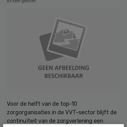
85 keer gelezen
Voor de helft van de top-10
zorgorganisaties in de VVT-sector blijft de
continuïteit van de zorgverlening een