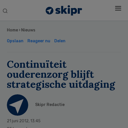
Search
this
Secondary
website
Sidebar
Home
›
Nieuws
Opslaan
Reageer nu
Delen
Continuïteit
ouderenzorg blijft
strategische uitdaging
Skipr Redactie
21 juni 2012
,
13:45