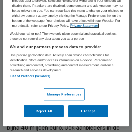
toen nog een plus van 2 procent werd
process data to provide. Selecting Reject All or withdrawing your consent will
disable them. If trackers are disabled, some content and ads you see may not
behaald. De resultaten staan onder druk,
be as relevant to you. You can resurface this menu to change your choices or
withdraw consent at any time by clicking the Manage Preferences link on the
vooral door toenemende overhead- en
bottom of the webpage. Your choices will have effect within our Website. For
more details, refer to our Privacy Policy.
Privacy Statement
accountantskosten en reorganisaties na
Would you rather not? Then we only place essential and statistical cookies,
het afstoten van locaties.
these do not record any data about you as a person
We and our partners process data to provide:
Dit blijkt uit een
analyse
van jaarverslagen
Use precise geolocation data. Actively scan device characteristics for
van ruim duizend zorginstellingen over de
identification. Store and/or access information on a device. Personalised
advertising and content, advertising and content measurement, audience
periode 2011-2016 door Intrakoop, de
research and services development.
inkoopcoöperatie van de zorg.
List of Partners (vendors)
Met name de vvt-sector heeft het de
Manage Preferences
laatste jaren zwaar, schrijft Intrakoop. De
sector behaalde in 2016 een nettoresultaat
Reject All
I Accept
van -0,3 procent, oftewel een verlies van
bijna 40 miljoen euro. Ook aanbieders in de