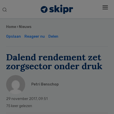
Search
this
Secondary
website
Sidebar
Home
›
Nieuws
Opslaan
Reageer nu
Delen
Dalend rendement zet
zorgsector onder druk
Petri Benschop
29 november 2017
,
09:51
75 keer gelezen