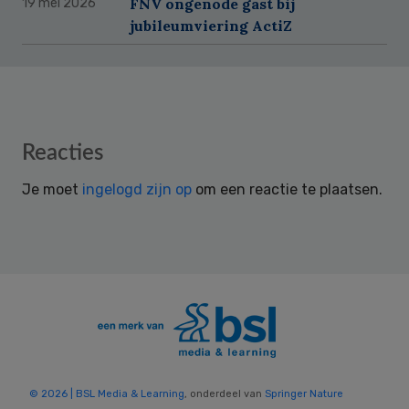
FNV ongenode gast bij
19 mei 2026
jubileumviering ActiZ
Reader
Reacties
Interactions
Je moet
ingelogd zijn op
om een reactie te plaatsen.
© 2026 | BSL Media & Learning
, onderdeel van
Springer Nature