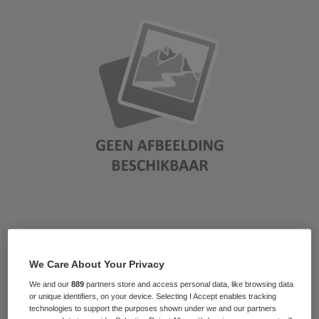
Nederlandse zorginstellingen hebben
steeds meer moeite om een ‘gezond’
We Care About Your Privacy
rendement te behalen. Alle zorgsectoren
We and our
889
partners store and access personal data, like browsing data
zagen hun rendement sinds 2012 dalen,
or unique identifiers, on your device. Selecting I Accept enables tracking
technologies to support the purposes shown under we and our partners