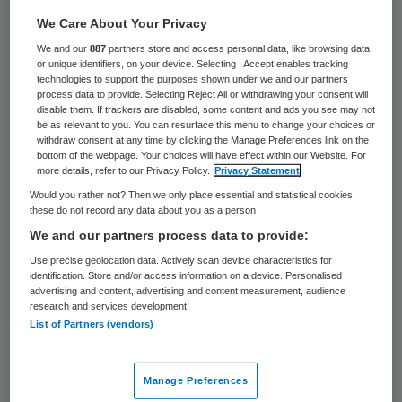
Een effectief ontstekingsremmend middel
We Care About Your Privacy
voor patiënten met de darmziekten Crohn
We and our
887
partners store and access personal data, like browsing data
or unique identifiers, on your device. Selecting I Accept enables tracking
en Colitis Ulcerosa komt mogelijk weer
technologies to support the purposes shown under we and our partners
process data to provide. Selecting Reject All or withdrawing your consent will
beschikbaar via de stads- of
disable them. If trackers are disabled, some content and ads you see may not
be as relevant to you. You can resurface this menu to change your choices or
dorpsapotheken. Nu moeten de patiënten
withdraw consent at any time by clicking the Manage Preferences link on the
er helemaal voor naar de
bottom of the webpage. Your choices will have effect within our Website. For
more details, refer to our Privacy Policy.
Privacy Statement
ziekenhuisapotheek, soms ver van huis.
Would you rather not? Then we only place essential and statistical cookies,
these do not record any data about you as a person
Het middel AcesTG (stofnaam tioguanine)
We and our partners process data to provide:
werd ondergebracht bij het
Use precise geolocation data. Actively scan device characteristics for
identification. Store and/or access information on a device. Personalised
ziekenhuisbudget, omdat het gold als een
advertising and content, advertising and content measurement, audience
middel tegen leukemie. Het werd en wordt
research and services development.
List of Partners (vendors)
echter ook met succes voorgeschreven
tegen genoemde darmziekten, al staat het
Manage Preferences
niet als medicijn daartegen geregistreerd.