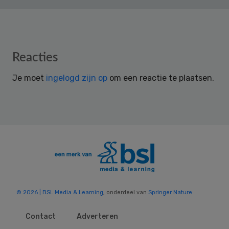
Reader
Reacties
Interactions
Je moet
ingelogd zijn op
om een reactie te plaatsen.
© 2026 | BSL Media & Learning
, onderdeel van
Springer Nature
Contact
Adverteren