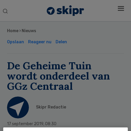
Search
this
Secondary
website
Sidebar
Home
›
Nieuws
Opslaan
Reageer nu
Delen
De Geheime Tuin
wordt onderdeel van
GGz Centraal
Skipr Redactie
17 september 2019
,
08:30