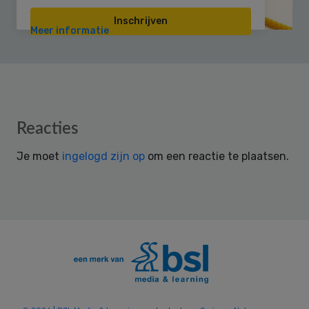
Inschrijven
Meer informatie
Reader
Reacties
Interactions
Je moet
ingelogd zijn op
om een reactie te plaatsen.