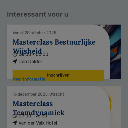
Interessant voor u
Vanaf 28 oktober 2025
Masterclass Bestuurlijke
Wijsheid
00:00 - 00:00
Den Dolder
Inschrijven
Meer informatie
16 december 2025, Utrecht
Masterclass
Teamdynamiek
09:00 - 16:30
Van der Valk Hotel