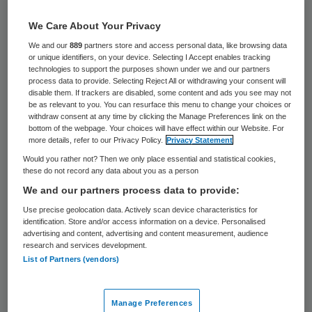
102 keer gelezen
We Care About Your Privacy
Jeugdhulpaanbieder De Geheime Tuin gaat
We and our
889
partners store and access personal data, like browsing data
or unique identifiers, on your device. Selecting I Accept enables tracking
per direct verder als zelfstandige BV onder
technologies to support the purposes shown under we and our partners
GGz Centraal.
process data to provide. Selecting Reject All or withdrawing your consent will
disable them. If trackers are disabled, some content and ads you see may not
be as relevant to you. You can resurface this menu to change your choices or
De Geheime Tuin komt onder leiding van de
withdraw consent at any time by clicking the Manage Preferences link on the
bottom of the webpage. Your choices will have effect within our Website. For
directie GGz Centraal Fornhese, de kinder-
more details, refer to our Privacy Policy.
Privacy Statement
en jeugdpsychiatrietak van de ggz-
Would you rather not? Then we only place essential and statistical cookies,
these do not record any data about you as a person
aanbieder. Evelien Buik heeft de dagelijkse
We and our partners process data to provide:
leiding overgenomen van Tim Kops. Kops
Use precise geolocation data. Actively scan device characteristics for
blijft nog tot 1 januari 2020 betrokken als
identification. Store and/or access information on a device. Personalised
advertising and content, advertising and content measurement, audience
adviseur.
research and services development.
List of Partners (vendors)
Reageer op dit artikel
Manage Preferences
Meer over: