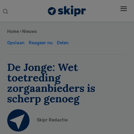
Search
this
Secondary
website
Sidebar
Home
›
Nieuws
Opslaan
Reageer nu
Delen
De Jonge: Wet
toetreding
zorgaanbieders is
scherp genoeg
Skipr Redactie