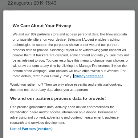
22 augustus 2019
,
13:43
122 keer gelezen
We Care About Your Privacy
Er is geen reden het voorstel voor de Wet
We and our
887
partners store and access personal data, like browsing data
toetreding zorgaanbieders aan te
or unique identifiers, on your device. Selecting I Accept enables tracking
technologies to support the purposes shown under we and our partners
scherpen. Dat stelt minister Hugo de Jonge
process data to provide. Selecting Reject All or withdrawing your consent will
disable them. If trackers are disabled, some content and ads you see may not
(Volksgezondheid, Welzijn en Sport) in
be as relevant to you. You can resurface this menu to change your choices or
antwoord op Kamervragen.
withdraw consent at any time by clicking the Manage Preferences link on the
bottom of the webpage. Your choices will have effect within our Website. For
more details, refer to our Privacy Policy.
Privacy Statement
Van fraude verdachte bestuurders van
Would you rather not? Then we only place essential and statistical cookies,
zorgorganisaties zijn in de meeste gevallen
these do not record any data about you as a person
We and our partners process data to provide:
al eerder met justitie in aanraking geweest,
Use precise geolocation data. Actively scan device characteristics for
blijkt uit
onderzoek van het Informatie
identification. Store and/or access information on a device. Personalised
Knooppunt Zorgfraude
(IKZ). De uitkomst
advertising and content, advertising and content measurement, audience
research and services development.
was voor Kamerleden Rutte en Hermans
List of Partners (vendors)
(beiden VVD) aanleiding minister Hugo de