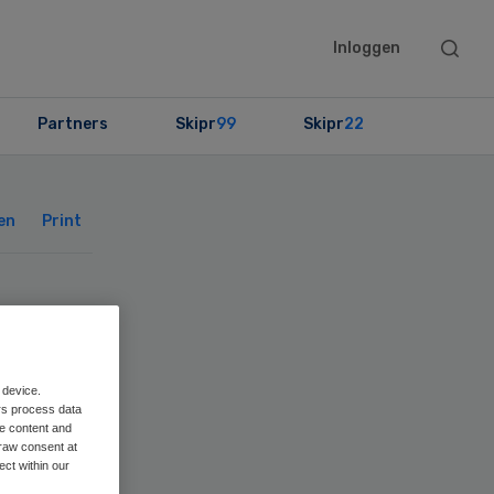
Searc
Inloggen
this
websit
Partners
Skipr
99
Skipr
22
Primary
Sidebar
en
Print
 device.
rs process data
me content and
raw consent at
ect within our