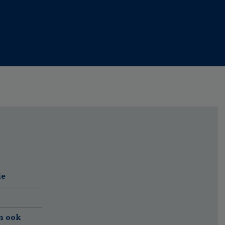
ie
n ook