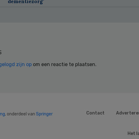
dementiezorg’
s
gelogd zijn op
om een reactie te plaatsen.
Contact
Advertere
ing
, onderdeel van
Springer
Het l