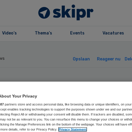
Video’s
Thema’s
Events
Vacatures
ws
Opslaan
Reageer nu
Del
ementie vaak te
About Your Privacy
orkomen met
887
partners store and access personal data, like browsing data or unique identifiers, on your
Accept enables tracking technologies to support the purposes shown under we and our partne
electing Reject All or withdrawing your consent will disable them. If trackers are disabled, so
ensstijl’
may not be as relevant to you. You can resurface this menu to change your choices or withd
licking the Manage Preferences link on the bottom of the webpage. Your choices will have eff
more details, refer to our Privacy Policy.
Privacy Statement