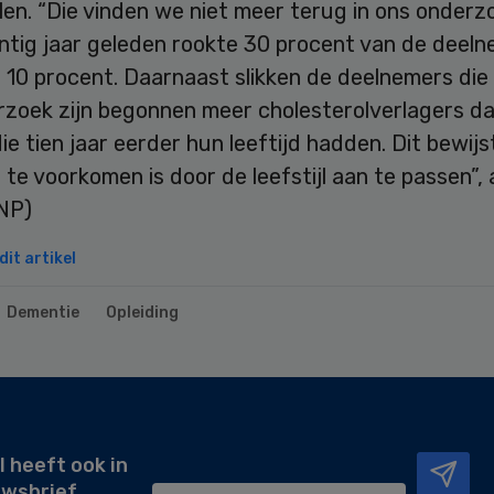
en. “Die vinden we niet meer terug in ons onderz
ntig jaar geleden rookte 30 procent van de deeln
10 procent. Daarnaast slikken de deelnemers die 
rzoek zijn begonnen meer cholesterolverlagers d
e tien jaar eerder hun leeftijd hadden. Dit bewijs
te voorkomen is door de leefstijl aan te passen”, 
ANP)
it artikel
Dementie
Opleiding
l heeft ook in
uwsbrief