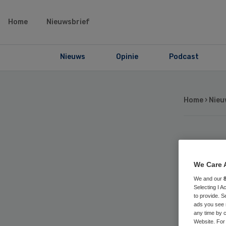
Home
Nieuwsbrief
Nieuws
Opinie
Podcast
Home
›
Nieu
‘D
We Care 
vo
We and our
Selecting I 
to provide. S
lev
ads you see 
any time by c
Website. For 