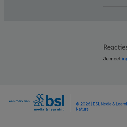
Reader
Reactie
Interactions
Je moet
in
© 2026 | BSL Media & Learn
Nature