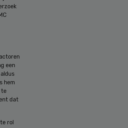
derzoek
BMC
factoren
ng een
 aldus
ns hem
 te
kent dat
te rol