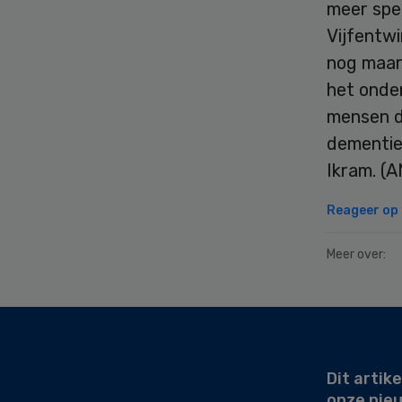
meer spel
Vijfentwi
nog maar 
het onde
mensen di
dementie 
Ikram. (
Reageer op d
Meer over:
Secondary
Sidebar
Dit artike
onze nie