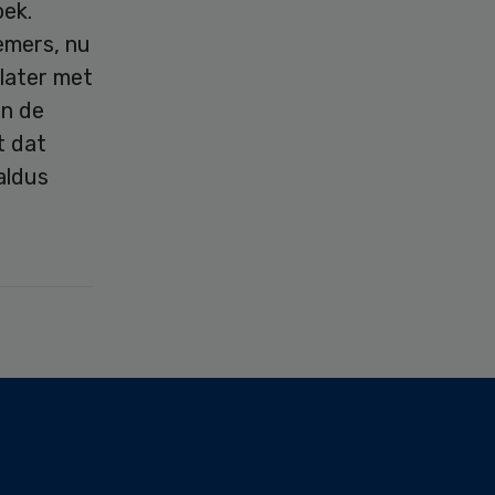
oek.
emers, nu
later met
an de
t dat
aldus