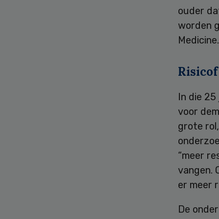
ouder dat
worden g
Medicine.
Risico
In die 25
voor deme
grote rol
onderzoe
“meer re
vangen. O
er meer 
De onderz