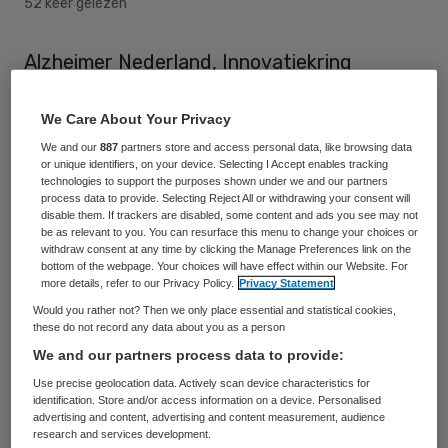
52 keer gelezen
Alzheimer Nederland, Innovatiekring
Dementie en LOC zeggenschap in zorg
willen dat er een wettelijk verbod komt op
We Care About Your Privacy
het vastbinden met onrustbanden en
We and our
887
partners store and access personal data, like browsing data
or unique identifiers, on your device. Selecting I Accept enables tracking
verpleegdekens in de zorg. Volgens de
technologies to support the purposes shown under we and our partners
process data to provide. Selecting Reject All or withdrawing your consent will
organisatie biedt het huidige wetsvoorstel
disable them. If trackers are disabled, some content and ads you see may not
be as relevant to you. You can resurface this menu to change your choices or
onvoldoende bescherming biedt aan
withdraw consent at any time by clicking the Manage Preferences link on the
mensen met dementie.
bottom of the webpage. Your choices will have effect within our Website. For
more details, refer to our Privacy Policy.
Privacy Statement
Would you rather not? Then we only place essential and statistical cookies,
De drie dementieorganisaties uiten hun
these do not record any data about you as a person
wens in een
brief aan de Tweede Kamer
. Die
We and our partners process data to provide:
buigt zich op 25 januari over wetsvoorstel
Use precise geolocation data. Actively scan device characteristics for
identification. Store and/or access information on a device. Personalised
Zorg en Dwang. Deze wet moet mensen
advertising and content, advertising and content measurement, audience
research and services development.
met dementie beschermen tegen onnodige