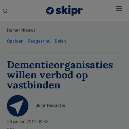
Search
this
Secondary
website
Sidebar
Home
›
Nieuws
Opslaan
Reageer nu
Delen
Dementieorganisaties
willen verbod op
vastbinden
Skipr Redactie
24 januari 2012
,
09:33