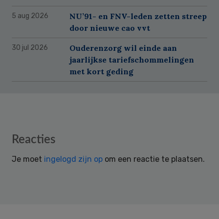
NU’91- en FNV-leden zetten streep
5 aug 2026
door nieuwe cao vvt
Ouderenzorg wil einde aan
30 jul 2026
jaarlijkse tariefschommelingen
met kort geding
Reader
Reacties
Interactions
Je moet
ingelogd zijn op
om een reactie te plaatsen.