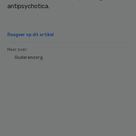
antipsychotica.
Reageer op dit artikel
Meer over:
Ouderenzorg
Primary
Sidebar