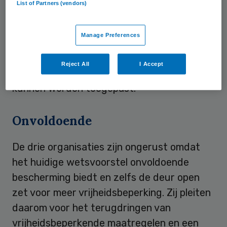
List of Partners (vendors)
vrijheidsbeperking. Volgen de organisaties
werkt fixeren averechts en brengt het
Manage Preferences
ernstige schade toe aan de gezondheid en
kwaliteit van leven. Daarbij zijn er
Reject All
I Accept
alternatieven die zonder extra kosten
kunnen worden toegepast.
Onvoldoende
De drie organisaties zijn ongerust omdat
het huidige wetsvoorstel onvoldoende
bescherming biedt en zelfs de deur open
zet voor meer vrijheidsbeperking. Zij pleiten
daarom voor het terugdringen van
vrijheidsbeperkende maatregelen en een