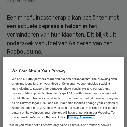
37 keer gelezen
Een mindfulnesstherapie kan patiënten met
een actuele depressie helpen in het
verminderen van hun klachten. Dit blijkt uit
onderzoek van Joël van Aalderen van het
Radboudumc.
In Nederland kampen 640 duizend mensen
We Care About Your Privacy
met depressie. Voor veel patiënten is het
We and our
889
partners store and access personal data, like browsing data
een terugkerend fenomeen, waardoor het
or unique identifiers, on your device. Selecting I Accept enables tracking
technologies to support the purposes shown under we and our partners
een potentieel chronische aandoening met
process data to provide. Selecting Reject All or withdrawing your consent will
een grote mate van lijden is, volgens het
disable them. If trackers are disabled, some content and ads you see may not
be as relevant to you. You can resurface this menu to change your choices or
Radboudumc. Mindfulness-based
withdraw consent at any time by clicking the Manage Preferences link on the
bottom of the webpage. Your choices will have effect within our Website. For
cognitieve therapie (MBCT) is begin 2000
more details, refer to our Privacy Policy.
Privacy Statement
ontwikkeld om te voorkomen dat depressies
Would you rather not? Then we only place essential and statistical cookies,