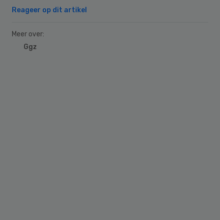
Reageer op dit artikel
Meer over:
Ggz
Primary
Sidebar