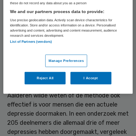
these do not record any data about you as a person
terugkeren. Dit is een achtweekse training
We and our partners process data to provide:
die bestaat uit aandachtsoefeningen en
Use precise geolocation data. Actively scan device characteristics for
cognitieve therapie en kan een alternatief
identification. Store and/or access information on a device. Personalised
advertising and content, advertising and content measurement, audience
vormen voor (jarenlange)
research and services development.
List of Partners (vendors)
onderhoudsmedicatie met antidepressiva.
Meerdere studies hebben aangetoond dat
Manage Preferences
MBCT helpt bij het voorkomen van terugval
bij mensen die in het verleden drie of meer
Reject All
I Accept
depressies hebben doorgemaakt. Joël van
Aalderen wilde weten of de methode ook
effectief is voor mensen die een actuele
depressie doormaken. In een onderzoek met
205 deelnemers die allemaal drie of meer
depressies hebben doorgemaakt, vergeleek