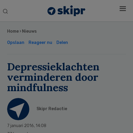
Search
this
Secondary
website
Sidebar
Home
›
Nieuws
Opslaan
Reageer nu
Delen
Depressieklachten
verminderen door
mindfulness
Skipr Redactie
7 januari 2016
,
14:08