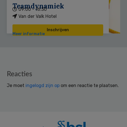
Teamdynamiek
09:00 - 16:30
Van der Valk Hotel
Inschrijven
Meer informatie
Reader
Reacties
Interactions
Je moet
ingelogd zijn op
om een reactie te plaatsen.