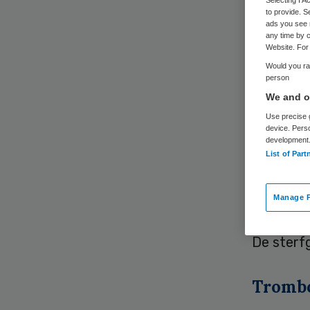
Selecting I 
to provide. S
ads you see 
any time by c
Website. For 
Would you rat
person
We and ou
Dertien v
Use precise g
bijwerki
device. Pers
development
op de 11 
List of Part
gebruiks
derde en 
Manage P
bijwerki
De sterfg
Tromb