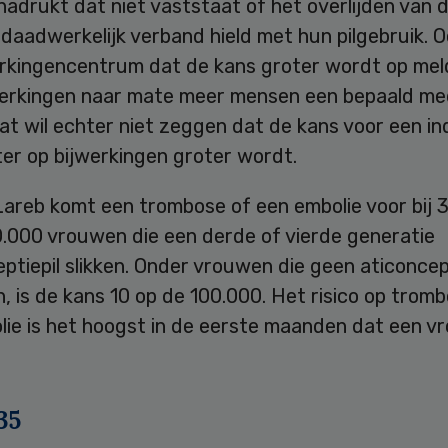
adrukt dat niet vaststaat of het overlijden van 
aadwerkelijk verband hield met hun pilgebruik. O
erkingencentrum dat de kans groter wordt op mel
werkingen naar mate meer mensen een bepaald med
Dat wil echter niet zeggen dat de kans voor een in
er op bijwerkingen groter wordt.
Lareb komt een trombose of een embolie voor bij 
0.000 vrouwen die een derde of vierde generatie
ptiepil slikken. Onder vrouwen die geen aticoncept
, is de kans 10 op de 100.000. Het risico op trom
lie is het hoogst in de eerste maanden dat een v
35