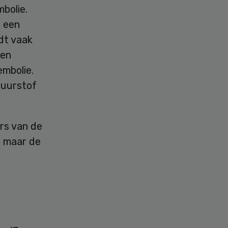
bolie.
j een
dt vaak
een
embolie.
zuurstof
rs van de
, maar de