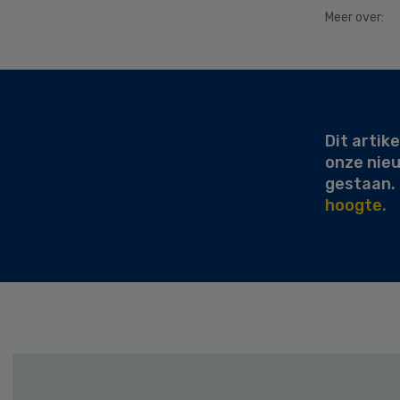
Meer over:
Secondary
Sidebar
Dit artike
onze nie
gestaan.
hoogte.