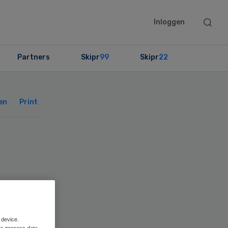
Searc
Inloggen
this
websit
Partners
Skipr
99
Skipr
22
Primary
Sidebar
en
Print
 device.