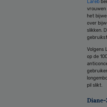
Lareb
ben
vrouwen d
het bijw
over bij
slikken. 
gebruikst
Volgens 
op de 10
anticonce
gebruiken
longembo
pil slikt.
Diane-