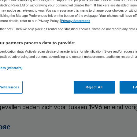
Accept enables tracking technologies to support the purposes shown under we and our partne
electing Reject All or withdrawing your consent will disable them. If trackers are disabled, so
may not be as relevant to you. You can resurface this menu to change your choices or withd
licking the Manage Preferences link on the bottom of the webpage. Your choices will have eff
Skipr Redactie
5 maart 2013
,
20:13
50 keer gelezen
more details, refer to our Privacy Policy.
Privacy Statement
her not? Then we only place essential and statistical cookies, these do not record any data
r partners process data to provide:
rouwen in Nederland zijn mogelijk overleden door
eolocation data. Actively scan device characteristics for identification. Store and/or access 
ngen van hun anticonceptiepil. Deze meldingen ko
onalised advertising and content, advertising and content measurement, audience research 
.
meldingen die al bekend waren over sterfgevallen
ners (vendors)
ters van de Diane-35-pil. Het gaat hier om de z
vierde generatie anticonceptiepillen. Dat maakte
references
Reject All
I 
ngencentrum Lareb dinsdag bekend.
evallen deden zich voor tussen 1996 en eind vorig
ose