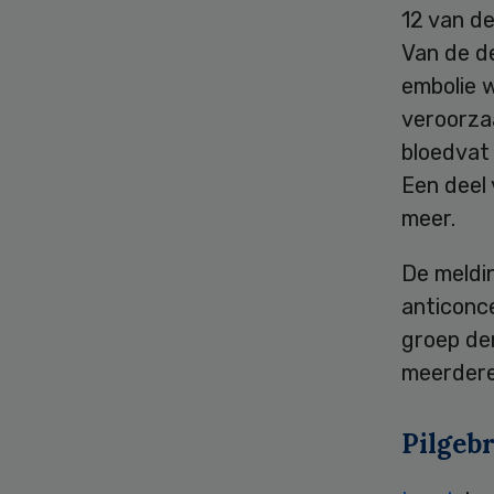
12 van d
Van de de
embolie 
veroorzaa
bloedvat 
Een deel 
meer.
De meldin
anticonce
groep der
meerdere 
Pilgeb