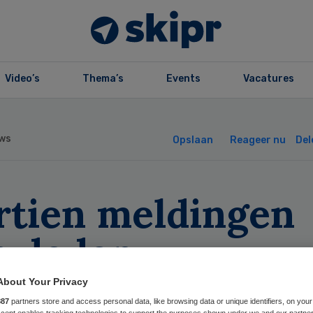
Video’s
Thema’s
Events
Vacatures
ws
Opslaan
Reageer nu
Del
rtien meldingen
n doden
iconceptiepil
About Your Privacy
887
partners store and access personal data, like browsing data or unique identifiers, on your