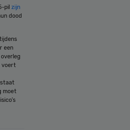
5-pil
zijn
hun dood
tijdens
r een
 overleg
 voert
dstaat
g moet
sico’s