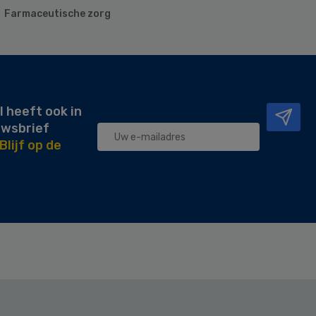
Farmaceutische zorg
l heeft ook in
uwsbrief
Blijf op de