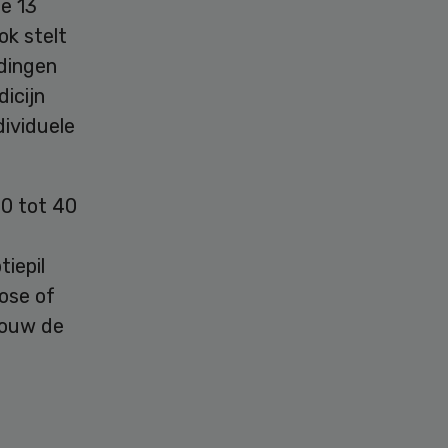
de 13
ok stelt
dingen
icijn
dividuele
30 tot 40
iepil
bose of
rouw de