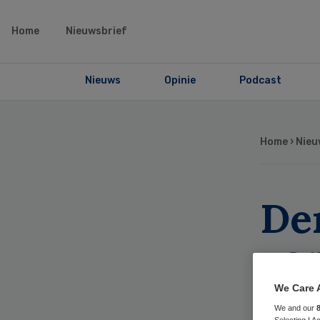
Home
Nieuwsbrief
Nieuws
Opinie
Podcast
Home
›
Nieu
De
va
ant
We Care 
We and our