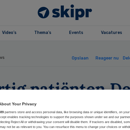
Video’s
Thema’s
Events
Vacatures
ws
Opslaan
Reageer nu
Del
rtig patiënten D
lder kwamen nie
About Your Privacy
889
partners store and access personal data, like browsing data or unique identifiers, on your
ug na verlof
Accept enables tracking technologies to support the purposes shown under we and our partne
electing Reject All or withdrawing your consent will disable them. If trackers are disabled, so
may not be as relevant to you. You can resurface this menu to change your choices or withd