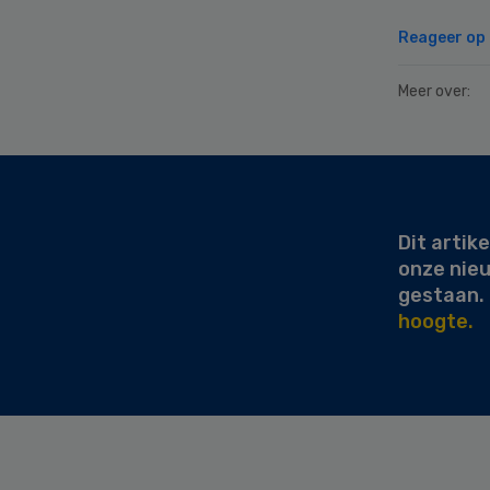
Reageer op d
Meer over:
Secondary
Sidebar
Dit artike
onze nie
gestaan.
hoogte.