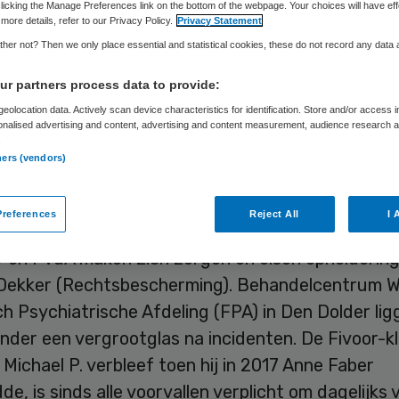
licking the Manage Preferences link on the bottom of the webpage. Your choices will have eff
more details, refer to our Privacy Policy.
Privacy Statement
her not? Then we only place essential and statistical cookies, these do not record any data
Skipr Redactie
6 september 2019
,
10:08
151 keer gelezen
r partners process data to provide:
eolocation data. Actively scan device characteristics for identification. Store and/or access 
onalised advertising and content, advertising and content measurement, audience research 
rensische ggz-klinieken in Den Dolder zijn de afge
.
ertig patiënten niet of te laat teruggkeerd na v
ners (vendors)
t cijfers die De Telegraaf heeft opgevraagd bij het 
tie en Veiligheid.
references
Reject All
I 
 en PvdA maken zich zorgen en eisen opheldering
 Dekker (Rechtsbescherming). Behandelcentrum W
h Psychiatrische Afdeling (FPA) in Den Dolder lig
onder een vergrootglas na incidenten. De Fivoor-kli
Michael P. verbleef toen hij in 2017 Anne Faber
e, is sinds alle voorvallen verplicht om dagelijks 