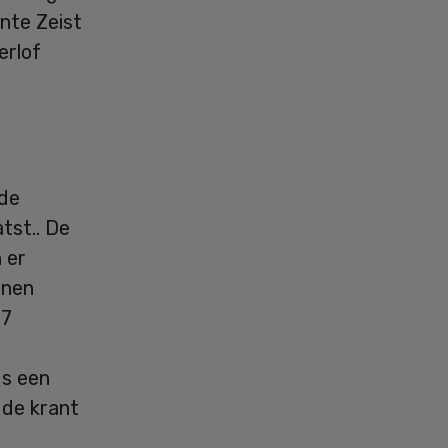
nte Zeist
erlof
 de
tst.. De
 er
enen
27
us een
 de krant