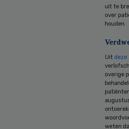
uit te br
over pati
houden.
Verdw
Uit
deze
verlofsch
overige p
behandeld
patiënten
augustus 
ontoerek
woordvoe
weten dat 