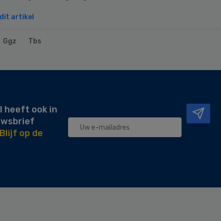
it artikel
Ggz
Tbs
l heeft ook in
uwsbrief
Blijf op de