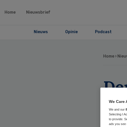
Home
Nieuwsbrief
Nieuws
Opinie
Podcast
Home
›
Nieu
De
Do
We Care 
We and our
ter
Selecting I 
to provide. S
ads you see 