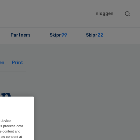
Searc
Inloggen
this
websit
Partners
Skipr
99
Skipr
22
Primary
Sidebar
en
Print
en
t
 device.
rs process data
me content and
raw consent at