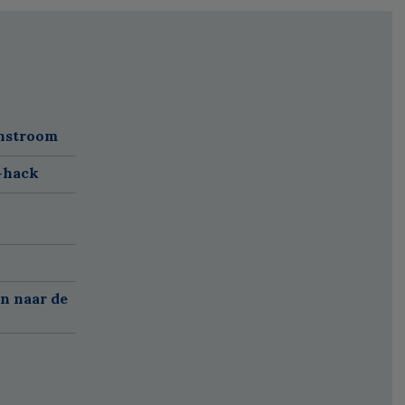
instroom
t-hack
n naar de