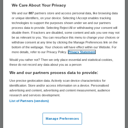
29 juni 2026
,
12:50
We Care About Your Privacy
771 keer gelezen
We and our
887
partners store and access personal data, like browsing data
or unique identifiers, on your device. Selecting I Accept enables tracking
OTTO Health Care draagt per 1 juli 2026
technologies to support the purposes shown under we and our partners
process data to provide. Selecting Reject All or withdrawing your consent will
zijn activiteiten rond buitenlandse
disable them. If trackers are disabled, some content and ads you see may not
be as relevant to you. You can resurface this menu to change your choices or
zorgprofessionals over aan Aethon. De
withdraw consent at any time by clicking the Manage Preferences link on the
bottom of the webpage. Your choices will have effect within our Website. For
overname door de grotere branchegenoot
more details, refer to our Privacy Policy.
Privacy Statement
moet OTTO Health Care in staat stellen om
Would you rather not? Then we only place essential and statistical cookies,
these do not record any data about you as a person
verder te groeien.
We and our partners process data to provide:
Use precise geolocation data. Actively scan device characteristics for
OTTO Health Care haalt nu zo’n vijf jaar,
identification. Store and/or access information on a device. Personalised
advertising and content, advertising and content measurement, audience
sinds de coronacrisis, zorgmedewerkers uit
research and services development.
List of Partners (vendors)
vooral Azië en Zuid-Europa. Volgens het
bedrijf werken nu zo’n 250 buitenlandse
Manage Preferences
krachten in zorg en kinderopvang. Aethon is