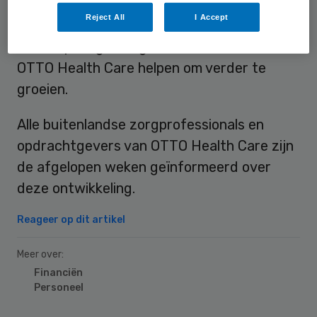
detacherings- en uitzendbureau dat zich
Reject All
I Accept
met name richt op zorg en welzijn en
kinderopvang. Het grotere Aethon moet
OTTO Health Care helpen om verder te
groeien.
Alle buitenlandse zorgprofessionals en
opdrachtgevers van OTTO Health Care zijn
de afgelopen weken geïnformeerd over
deze ontwikkeling.
Reageer op dit artikel
Meer over:
Financiën
Personeel