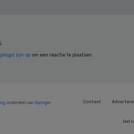
s
gelogd zijn op
om een reactie te plaatsen.
Contact
Advertere
ing
, onderdeel van
Springer
Het l