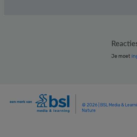
Reader
Reactie
Interactions
Je moet
in
© 2026 | BSL Media & Learn
Nature