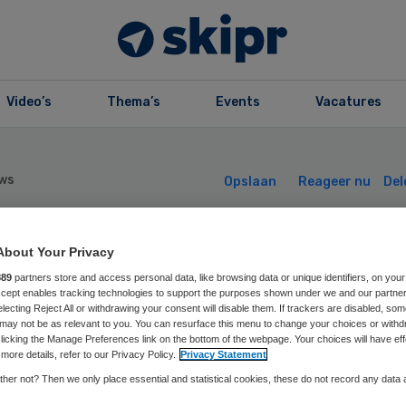
Video’s
Thema’s
Events
Vacatures
ws
Opslaan
Reageer nu
Del
faan wil alle
About Your Privacy
889
partners store and access personal data, like browsing data or unique identifiers, on your
Accept enables tracking technologies to support the purposes shown under we and our partne
uishulp schrappe
electing Reject All or withdrawing your consent will disable them. If trackers are disabled, so
may not be as relevant to you. You can resurface this menu to change your choices or withd
licking the Manage Preferences link on the bottom of the webpage. Your choices will have eff
more details, refer to our Privacy Policy.
Privacy Statement
her not? Then we only place essential and statistical cookies, these do not record any data