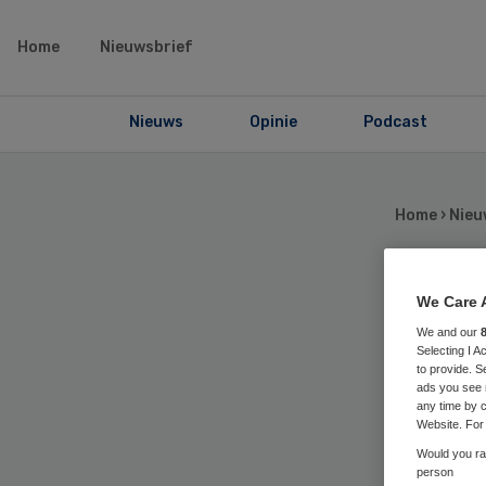
Home
Nieuwsbrief
Nieuws
Opinie
Podcast
Home
›
Nieu
Dia
We Care 
We and our
Selecting I 
th
to provide. S
ads you see 
any time by c
Website. For 
Would you rat
person