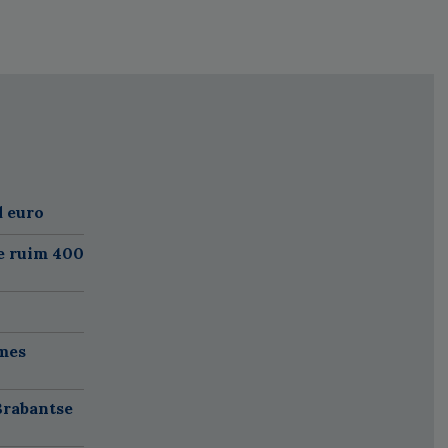
d euro
e ruim 400
mes
Brabantse