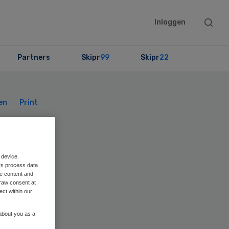
Searc
Inloggen
this
websit
Partners
Skipr
99
Skipr
22
Primary
Sidebar
en
Print
 device.
rs process data
n
me content and
raw consent at
ect within our
 about you as a