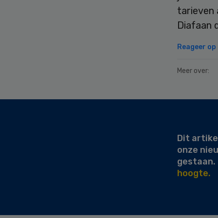
tarieven
Diafaan 
Reageer op d
Meer over:
Secondary
Sidebar
Dit artike
onze nie
gestaan.
hoogte.