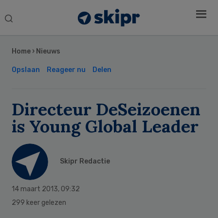
Search
this
Secondary
website
Sidebar
Home
›
Nieuws
Opslaan
Reageer nu
Delen
Directeur DeSeizoenen
is Young Global Leader
Skipr Redactie
14 maart 2013
,
09:32
299 keer gelezen