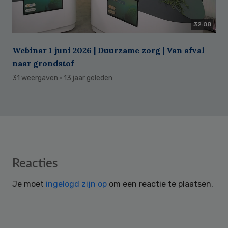
32:08
Webinar 1 juni 2026 | Duurzame zorg | Van afval
naar grondstof
31 weergaven
· 13 jaar geleden
Reader
Reacties
Interactions
Je moet
ingelogd zijn op
om een reactie te plaatsen.