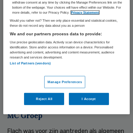
withdraw consent at any time by clicking the Manage Preferences link on the
individuele verschillen tussen cliënten, om
bottom of the webpage. Your choices will have effect within our Website. For
more details, refer to our Privacy Policy.
Privacy Statement
autonomie terug te brengen bij de
Would you rather not? Then we only place essential and statistical cookies,
werkvloer en om verspilling in de zorg tegen
these do not record any data about you as a person
te gaan. “In dat kader hebben wij een
We and our partners process data to provide:
franchise-formule opgezet, waarbij
Use precise geolocation data. Actively scan device characteristics for
identification. Store and/or access information on a device. Personalised
kleinschalige zorgorganisaties ‘zichzelf
advertising and content, advertising and content measurement, audience
research and services development.
kunnen blijven’ en voor ondersteunende
List of Partners (vendors)
dienstverlening gebruik maken van ons
gezamenlijk service center, toepasselijk
Manage Preferences
genaamd Care Shared Services”, zegt
Flach.
Reject All
I Accept
MC Groep
Flach was voor zijn aantreden als algemeen