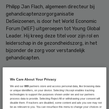
Philipp Jan Flach, algemeen directeur bij
gehandicaptenzorgorganisatie
DeSeizoenen, is door het World Economic
Forum (WEF) uitgeroepen tot Young Global
Leader. Hij kreeg deze titel voor zijn rol en
leiderschap in de gezondheidszorg, in het
bijzonder de zorg voor verstandelijk
gehandicapten.
DeSeizoenen
We Care About Your Privacy
WEF prijst Flach vanwege de vernieuwende
We and our
889
partners store and access personal data, like browsing data
or unique identifiers, on your device. Selecting I Accept enables tracking
formule waarmee DeSeizoenen werkt. Flach
technologies to support the purposes shown under we and our partners
process data to provide. Selecting Reject All or withdrawing your consent will
noemt kleinschaligheid en de menselijke
disable them. If trackers are disabled, some content and ads you see may not
maat essentieel om in te spelen op
be as relevant to you. You can resurface this menu to change your choices or