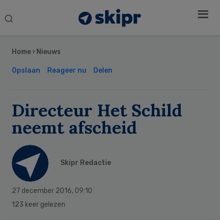
Search
this
Secondary
website
Sidebar
Home
›
Nieuws
Opslaan
Reageer nu
Delen
Directeur Het Schild
neemt afscheid
Skipr Redactie
27 december 2016
,
09:10
123 keer gelezen