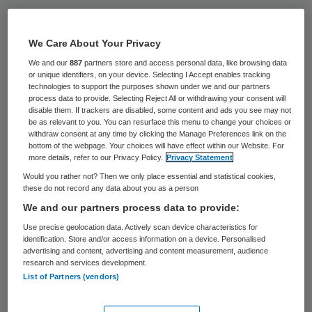
Edwin Frei (55) vertrekt na bijna 23 jaar als
directeur/bestuurder van Het Schild,
We Care About Your Privacy
centrum voor blinden en slechtzienden in
We and our
887
partners store and access personal data, like browsing data
or unique identifiers, on your device. Selecting I Accept enables tracking
Wolfheze.
technologies to support the purposes shown under we and our partners
process data to provide. Selecting Reject All or withdrawing your consent will
disable them. If trackers are disabled, some content and ads you see may not
“Het is een enerverende baan en er spelen
be as relevant to you. You can resurface this menu to change your choices or
grote ingrijpende veranderingen in de zorg”,
withdraw consent at any time by clicking the Manage Preferences link on the
bottom of the webpage. Your choices will have effect within our Website. For
zegt Frei tegenover de lokale nieuwssite
more details, refer to our Privacy Policy.
Privacy Statement
Hoogenlaag
. “Ik vind het belangrijk dat
Would you rather not? Then we only place essential and statistical cookies,
these do not record any data about you as a person
iemand daar met een frisse blik naar kijkt,
We and our partners process data to provide:
niet gehinderd door alles wat er al is
Use precise geolocation data. Actively scan device characteristics for
gebeurd.”
identification. Store and/or access information on a device. Personalised
advertising and content, advertising and content measurement, audience
research and services development.
De week voor kerst was zijn laatste
List of Partners (vendors)
werkweek. Edwin Frei wordt opgevolgd