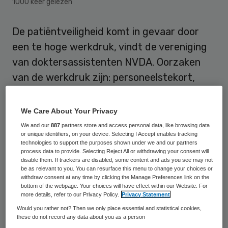
1000 keer gelezen
De patiëntveiligheid komt in gevaar door
een te hoge werkdruk, vindt de vereniging
van doktersassistenten NVDA. Oorzaken
van de werkdruk zijn: personeelstekort,
regeldruk en complexe zorg.
We Care About Your Privacy
De Nederlandse Vereniging van
We and our
887
partners store and access personal data, like browsing data
Doktersassistenten (NVDA) biedt daarom
or unique identifiers, on your device. Selecting I Accept enables tracking
technologies to support the purposes shown under we and our partners
de leden van de vaste Kamercommissie VWS
process data to provide. Selecting Reject All or withdrawing your consent will
disable them. If trackers are disabled, some content and ads you see may not
een petitie aan. De politiek moet “passende
be as relevant to you. You can resurface this menu to change your choices or
maatregelen nemen”, zoals het verbeteren
withdraw consent at any time by clicking the Manage Preferences link on the
bottom of the webpage. Your choices will have effect within our Website. For
van de aantrekkelijkheid van het beroep,
more details, refer to our Privacy Policy.
Privacy Statement
financiële ruimte voor meer ondersteunend
Would you rather not? Then we only place essential and statistical cookies,
these do not record any data about you as a person
personeel en behoud van