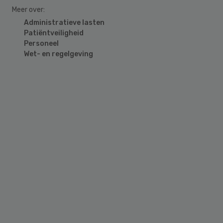
Meer over:
Administratieve lasten
Patiëntveiligheid
Personeel
Wet- en regelgeving
Primary
Sidebar