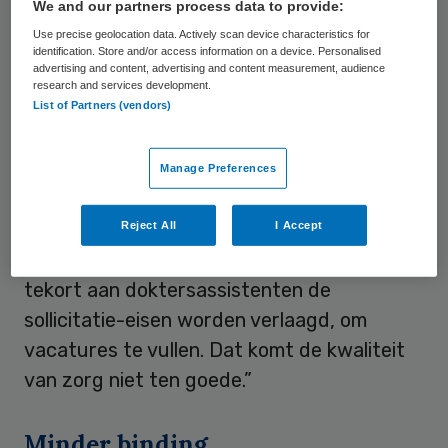
We and our partners process data to provide:
doktersassistenten en triagisten.
Use precise geolocation data. Actively scan device characteristics for
identification. Store and/or access information on a device. Personalised
advertising and content, advertising and content measurement, audience
Lagere eisen
research and services development.
List of Partners (vendors)
De NVDA krijgt steeds vaker berichten van
haar leden die wijzen op een gevaar voor de
Manage Preferences
patiëntveiligheid. De NVDA wil dit voor zijn
en met met de politiek werken aan
Reject All
I Accept
oplossingen: “Het risico is reëel dat door het
tekort aan doktersassistenten de
sollicitatie-eisen worden verlaagd, om
vacatures te vullen. Dat komt de kwaliteit
van zorg niet ten goede.”
Minder binding