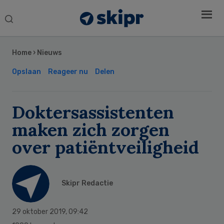
Search
this
Secondary
website
Sidebar
Home
›
Nieuws
Opslaan
Reageer nu
Delen
Doktersassistenten
maken zich zorgen
over patiëntveiligheid
Skipr Redactie
29 oktober 2019
,
09:42