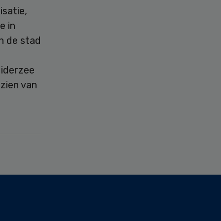
satie,
e in
n de stad
uiderzee
zien van