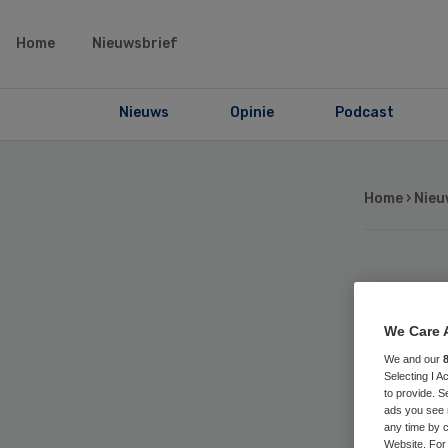
Home
Nieuwsbrief
Nieuws
Opinie
Podcast
Home
›
Nieu
Doo
We Care 
Be
We and our
Selecting I 
to provide. S
ads you see 
any time by c
Website. For 