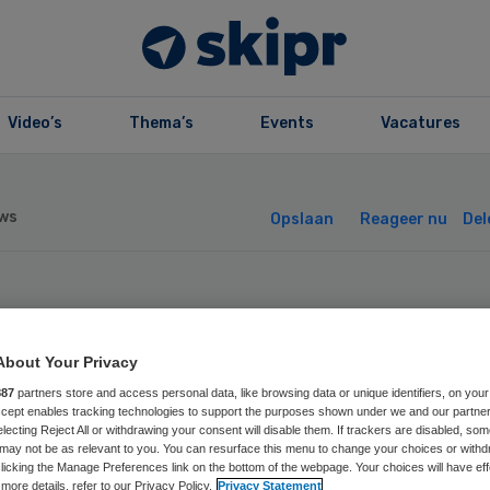
Video’s
Thema’s
Events
Vacatures
ws
Opslaan
Reageer nu
Del
rstart gloort vo
About Your Privacy
ekman Klinieken
887
partners store and access personal data, like browsing data or unique identifiers, on your
Accept enables tracking technologies to support the purposes shown under we and our partne
electing Reject All or withdrawing your consent will disable them. If trackers are disabled, so
may not be as relevant to you. You can resurface this menu to change your choices or withd
licking the Manage Preferences link on the bottom of the webpage. Your choices will have eff
more details, refer to our Privacy Policy.
Privacy Statement