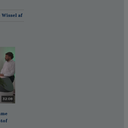
 Wissel af
32:08
zame
stof