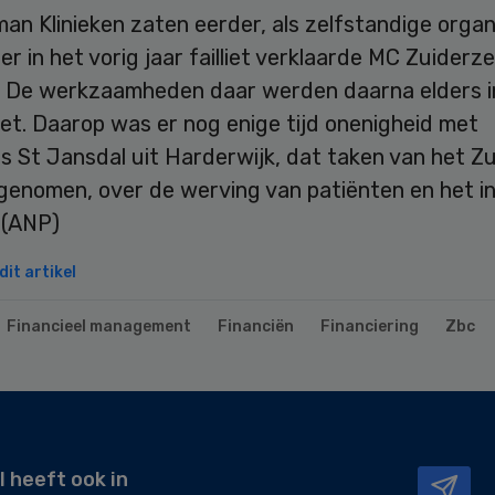
n Klinieken zaten eerder, als zelfstandige organi
r in het vorig jaar failliet verklaarde MC Zuiderze
. De werkzaamheden daar werden daarna elders i
et. Daarop was er nog enige tijd onenigheid met
s St Jansdal uit Harderwijk, dat taken van het Z
genomen, over de werving van patiënten en het in
 (ANP)
it artikel
Financieel management
Financiën
Financiering
Zbc
l heeft ook in