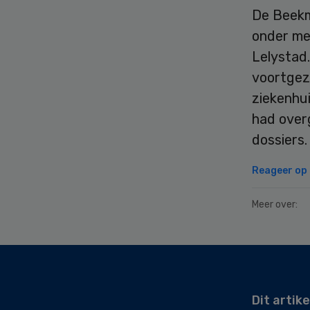
De Beekma
onder mee
Lelystad
voortgez
ziekenhui
had over
dossiers.
Reageer op d
Meer over:
Secondary
Sidebar
Dit artike