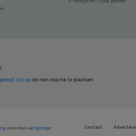
31 weergaven
· 6 jaar geleden
den
s
gelogd zijn op
om een reactie te plaatsen.
Contact
Advertere
ing
, onderdeel van
Springer