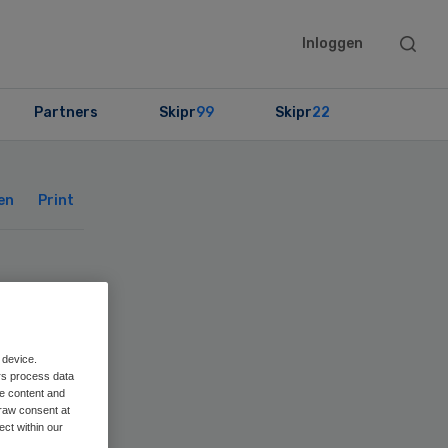
Searc
Inloggen
this
websit
Partners
Skipr
99
Skipr
22
Primary
Sidebar
en
Print
or
 device.
rs process data
me content and
raw consent at
ect within our