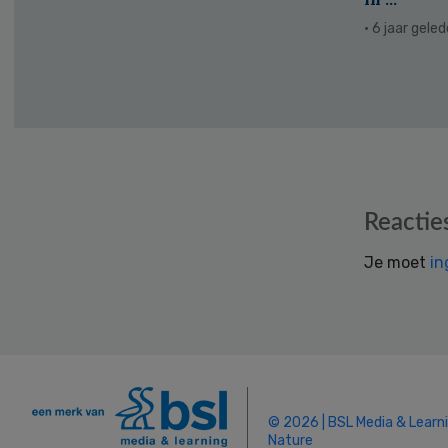
· 6 jaar gele
Reader
Reactie
Interactions
Je moet
in
© 2026 | BSL Media & Learn
Nature