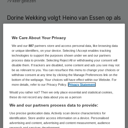
79 keer gelezen
Dorine Wekking volgt Heino van Essen op als
voorzitter van Revalidatie Nederland per 1
januari 2018. Van Essen is zes jaar
We Care About Your Privacy
voorzitter geweest van Revalidatie
We and our
887
partners store and access personal data, like browsing data
Nederland en daarmee heeft hij de
or unique identifiers, on your device. Selecting I Accept enables tracking
technologies to support the purposes shown under we and our partners
maximale zittingstermijn bereikt.
process data to provide. Selecting Reject All or withdrawing your consent will
disable them. If trackers are disabled, some content and ads you see may not
be as relevant to you. You can resurface this menu to change your choices or
Dorine Wekking is als executive coach
withdraw consent at any time by clicking the Manage Preferences link on the
bottom of the webpage. Your choices will have effect within our Website. For
verbonden aan Quist Leading Humans. Ze
more details, refer to our Privacy Policy.
Privacy Statement
heeft meer dan twintig jaar ervaring in
Would you rather not? Then we only place essential and statistical cookies,
these do not record any data about you as a person
human resources bij internationale
We and our partners process data to provide:
bedrijven zoals Shell, KPN en Aon, laatstelijk
Use precise geolocation data. Actively scan device characteristics for
als HR-directeur en lid van het executive
identification. Store and/or access information on a device. Personalised
advertising and content, advertising and content measurement, audience
committee en bestuurder van hun
research and services development.