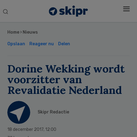
Search
this
Secondary
website
Sidebar
Home
›
Nieuws
Opslaan
Reageer nu
Delen
Dorine Wekking wordt
voorzitter van
Revalidatie Nederland
Skipr Redactie
18 december 2017
,
12:00