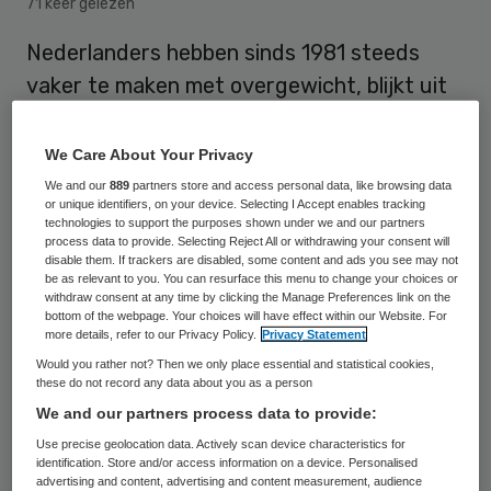
71 keer gelezen
Nederlanders hebben sinds 1981 steeds
vaker te maken met overgewicht, blijkt uit
cijfers van het Centraal Bureau voor de
Statistiek (CBS). In Drenthe en Flevoland
We Care About Your Privacy
komt overgewicht het meest voor en in
We and our
889
partners store and access personal data, like browsing data
or unique identifiers, on your device. Selecting I Accept enables tracking
Noord-Holland en Utrecht het minst.
technologies to support the purposes shown under we and our partners
process data to provide. Selecting Reject All or withdrawing your consent will
disable them. If trackers are disabled, some content and ads you see may not
be as relevant to you. You can resurface this menu to change your choices or
Van de Drenten heeft 53 procent
withdraw consent at any time by clicking the Manage Preferences link on the
bottom of the webpage. Your choices will have effect within our Website. For
overgewicht en van de Flevolanders 52
more details, refer to our Privacy Policy.
Privacy Statement
procent. Noord-Holland en Utrecht zitten
Would you rather not? Then we only place essential and statistical cookies,
these do not record any data about you as a person
hier ver onder met respectievelijk 45 en 44
We and our partners process data to provide:
procent. Limburg en Zeeland zitten ook
Use precise geolocation data. Actively scan device characteristics for
duidelijk boven het landelijk gemiddelde.
identification. Store and/or access information on a device. Personalised
advertising and content, advertising and content measurement, audience