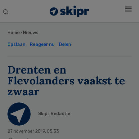
Search
this
Secondary
website
Sidebar
Home
›
Nieuws
Opslaan
Reageer nu
Delen
Drenten en
Flevolanders vaakst te
zwaar
Skipr Redactie
27 november 2019
,
05:33