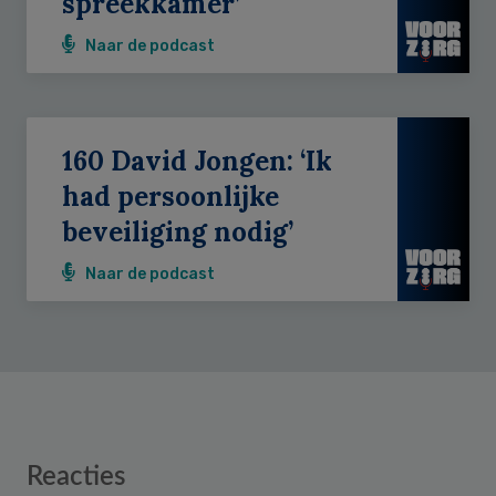
spreekkamer’
Naar de podcast
160 David Jongen: ‘Ik
had persoonlijke
beveiliging nodig’
Naar de podcast
Reader
Reacties