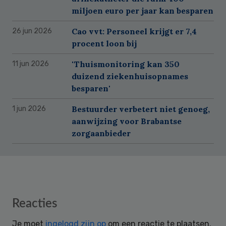
miljoen euro per jaar kan besparen
Cao vvt: Personeel krijgt er 7,4
26 jun 2026
procent loon bij
'Thuismonitoring kan 350
11 jun 2026
duizend ziekenhuisopnames
besparen'
Bestuurder verbetert niet genoeg,
1 jun 2026
aanwijzing voor Brabantse
zorgaanbieder
Reader
Reacties
Interactions
Je moet
ingelogd zijn op
om een reactie te plaatsen.