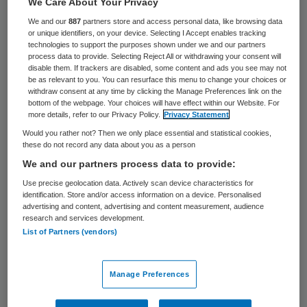
We Care About Your Privacy
24 keer gelezen
We and our
887
partners store and access personal data, like browsing data
or unique identifiers, on your device. Selecting I Accept enables tracking
Medewerkers van TSN Thuiszorg uit
technologies to support the purposes shown under we and our partners
process data to provide. Selecting Reject All or withdrawing your consent will
Zuidoost-Drenthe voeren
disable them. If trackers are disabled, some content and ads you see may not
be as relevant to you. You can resurface this menu to change your choices or
donderdagmiddag actie in Amersfoort,
withdraw consent at any time by clicking the Manage Preferences link on the
waar over de toekomst van het bedrijf
bottom of the webpage. Your choices will have effect within our Website. For
more details, refer to our Privacy Policy.
Privacy Statement
wordt gesproken. Dat meldt RTV Drenthe.
Would you rather not? Then we only place essential and statistical cookies,
these do not record any data about you as a person
De actievoerders willen duidelijkheid over
We and our partners process data to provide:
hun toekomst, zeggen zij tegenover de
Use precise geolocation data. Actively scan device characteristics for
identification. Store and/or access information on a device. Personalised
lokale omroep . In Amersfoort praten TSN,
advertising and content, advertising and content measurement, audience
de Vereniging van Nederlandse Gemeenten
research and services development.
List of Partners (vendors)
en vakbond FNV over het dreigende
faillissement van de thuiszorgreus.
Manage Preferences
Gemeenten zouden zich niet aan
betaalafspraken houden, waardoor het