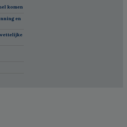
snel komen
enning en
wettelijke