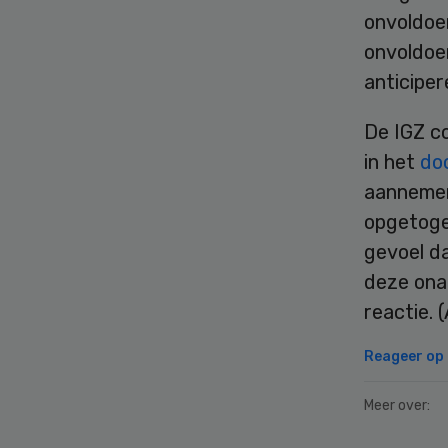
onvoldoe
onvoldoen
anticiper
De IGZ c
in het
do
aannemen
opgetogen
gevoel d
deze onaf
reactie. 
Reageer op d
Meer over: