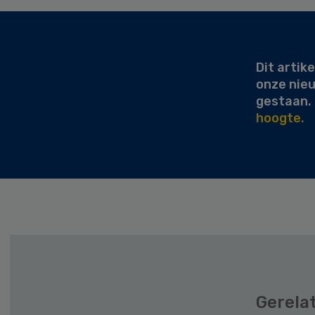
Secondary
Sidebar
Dit artike
onze nie
gestaan.
hoogte.
Gerela