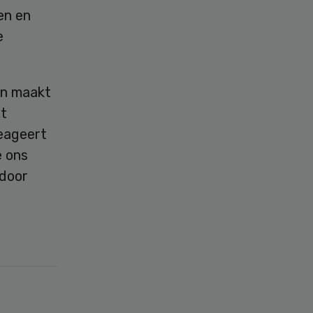
en en
e
en maakt
et
eageert
e ons
 door