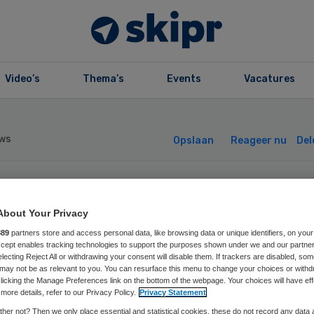
Video’s
Thema’s
Events
Vacatures
ws
Opslaan
Reageer nu
Del
ugsgebruik tbs-
About Your Privacy
niek niet meer
889
partners store and access personal data, like browsing data or unique identifiers, on your
Accept enables tracking technologies to support the purposes shown under we and our partne
electing Reject All or withdrawing your consent will disable them. If trackers are disabled, so
may not be as relevant to you. You can resurface this menu to change your choices or withd
egestaan
licking the Manage Preferences link on the bottom of the webpage. Your choices will have eff
more details, refer to our Privacy Policy.
Privacy Statement
her not? Then we only place essential and statistical cookies, these do not record any data