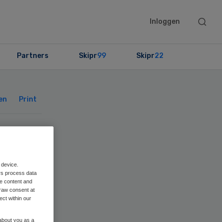
Searc
Inloggen
this
websit
Partners
Skipr
99
Skipr
22
Primary
Sidebar
en
Print
 device.
rs process data
me content and
raw consent at
ect within our
 about you as a