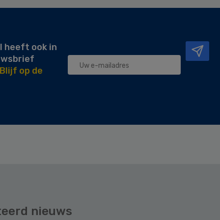
l heeft ook in
uwsbrief
Blijf op de
teerd nieuws