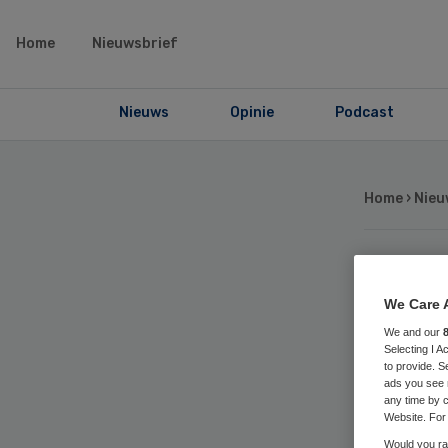
Home
Nieuwsbrief
Nieuws
Opinie
Podcast
Home
›
Nieu
Dr
We Care 
kli
We and our
Selecting I 
to provide. S
ads you see 
to
any time by c
Website. For 
Would you rat