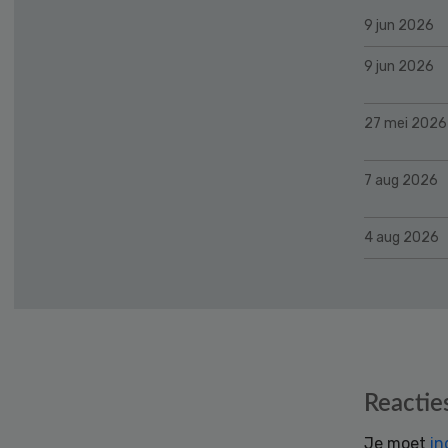
9 jun 2026
9 jun 2026
27 mei 2026
7 aug 2026
4 aug 2026
Reader
Reactie
Interactions
Je moet
in