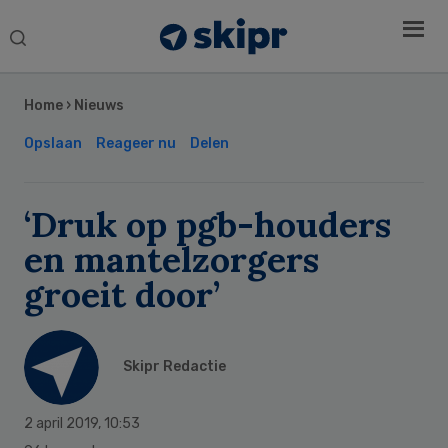
Search
this
Secondary
website
Sidebar
Home
›
Nieuws
Opslaan
Reageer nu
Delen
‘Druk op pgb-houders
en mantelzorgers
groeit door’
Skipr Redactie
2 april 2019
,
10:53