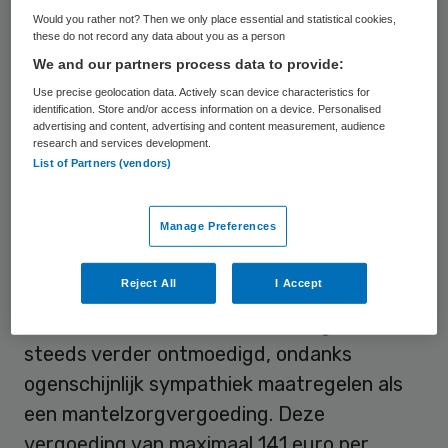
het door de lagere tarieven voor
Would you rather not? Then we only place essential and statistical cookies,
these do not record any data about you as a person
budgethouders steeds moeilijker om
We and our partners process data to provide:
mensen te vinden die hen zorg en
Use precise geolocation data. Actively scan device characteristics for
ondersteuning willen geven. Een kwart van
identification. Store and/or access information on a device. Personalised
advertising and content, advertising and content measurement, audience
de mensen met een persoonsgebonden
research and services development.
List of Partners (vendors)
budget (pgb) vindt dit bedrag
onvoldoende om de benodigde zorg in te
Manage Preferences
kopen, zo komtnaar voren uit van de
twee belangenorganisaties, waarraan bijna
Reject All
I Accept
1900 mensen meededen.Ook de
alternatieve inzet van mantelzorgers wordt
steeds verder ontmoedigd, ondanks
ogenschijnlijk sympathiek maatregelen als
een mantelzorgvergoeding. Deze
vergoeding van maximaal 141 euro per