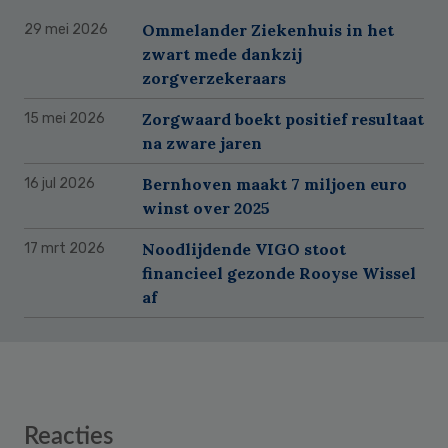
Ommelander Ziekenhuis in het
29 mei 2026
zwart mede dankzij
zorgverzekeraars
Zorgwaard boekt positief resultaat
15 mei 2026
na zware jaren
Bernhoven maakt 7 miljoen euro
16 jul 2026
winst over 2025
Noodlijdende VIGO stoot
17 mrt 2026
financieel gezonde Rooyse Wissel
af
Reader
Reacties