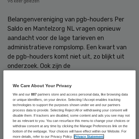
96 keer gelezen
Belangenvereniging van pgb-houders Per
Saldo en Mantelzorg NL vragen opnieuw
aandacht voor de lage tarieven en
administratieve rompslomp. Een kwart van
de pgb-houders komt niet uit, zo blijkt uit
onderzoek. Ook zijn de
belangenverenigingen bezorgd over de
invoering op 1 mei van een
We Care About Your Privacy
mantelzorgvergoeding, die volgens de
We and our
887
partners store and access personal data, like browsing data
or unique identifiers, on your device. Selecting I Accept enables tracking
belangenvertegenwoordigers alleen maar
technologies to support the purposes shown under we and our partners
process data to provide. Selecting Reject All or withdrawing your consent will
zal leiden tot grotere financiële druk en
disable them. If trackers are disabled, some content and ads you see may not
onzekerheid voor mantelzorgers.
be as relevant to you. You can resurface this menu to change your choices or
withdraw consent at any time by clicking the Manage Preferences link on the
bottom of the webpage. Your choices will have effect within our Website. For
Volgens Mantelzorg NL en Per Saldo wordt
more details, refer to our Privacy Policy.
Privacy Statement