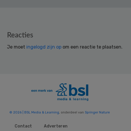
Reader
Reacties
Interactions
Je moet
ingelogd zijn op
om een reactie te plaatsen.
© 2026 | BSL Media & Learning
, onderdeel van
Springer Nature
Contact
Adverteren