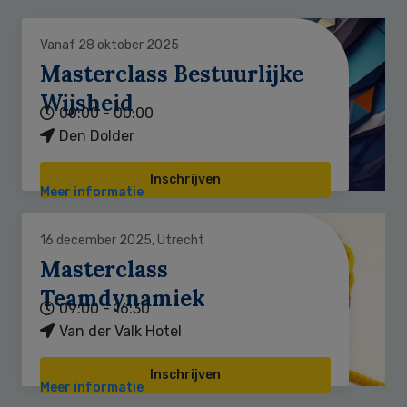
Vanaf 28 oktober 2025
Masterclass Bestuurlijke
Wijsheid
00:00 - 00:00
Den Dolder
Inschrijven
Meer informatie
16 december 2025, Utrecht
Masterclass
Teamdynamiek
09:00 - 16:30
Van der Valk Hotel
Inschrijven
Meer informatie