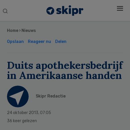
Search
this
Secondary
website
Sidebar
Home
›
Nieuws
Opslaan
Reageer nu
Delen
Duits apothekersbedrijf
in Amerikaanse handen
Skipr Redactie
24 oktober 2013
,
07:05
36 keer gelezen