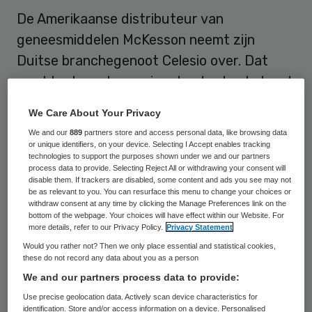
De Amerikaanse distributeur van
geneesmiddelen McKesson neemt zijn
Duitse branchegenoot Celesio over. Dat
maakte de onderneming donderdag bekend.
McKesson versterkt met de acquisitie zijn
We Care About Your Privacy
positie op de markt voor generieke
We and our
889
partners store and access personal data, like browsing data
medicijnen, geneesmiddelen waar geen
or unique identifiers, on your device. Selecting I Accept enables tracking
technologies to support the purposes shown under we and our partners
patent meer op rust.
process data to provide. Selecting Reject All or withdrawing your consent will
disable them. If trackers are disabled, some content and ads you see may not
be as relevant to you. You can resurface this menu to change your choices or
McKesson telt circa 3,9 miljard euro neer
withdraw consent at any time by clicking the Manage Preferences link on the
bottom of the webpage. Your choices will have effect within our Website. For
voor een belang van iets boven de 50
more details, refer to our Privacy Policy.
Privacy Statement
procent dat nu nog in handen is van een
Would you rather not? Then we only place essential and statistical cookies,
these do not record any data about you as a person
investeringsmaatschappij. Daarnaast doet
We and our partners process data to provide:
het bedrijf een openbaar bod op de rest van
Use precise geolocation data. Actively scan device characteristics for
de aandelen. Inclusief schuld bedraagt de
identification. Store and/or access information on a device. Personalised