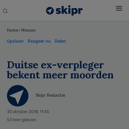
Search
this
Secondary
website
Sidebar
Home
›
Nieuws
Opslaan
Reageer nu
Delen
Duitse ex-verpleger
bekent meer moorden
Skipr Redactie
30 oktober 2018
,
11:45
53 keer gelezen