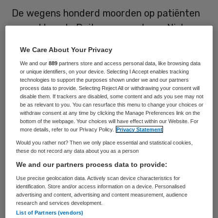
De wegens honderd moorden op patiënten
aangeklaagde Duitse ex-verpleger Niels
Högel heeft de beschuldigingen dinsdag
We Care About Your Privacy
voor de rechtbank in Oldenburg (bij Bremen)
We and our
889
partners store and access personal data, like browsing data
toegegeven.
or unique identifiers, on your device. Selecting I Accept enables tracking
technologies to support the purposes shown under we and our partners
process data to provide. Selecting Reject All or withdrawing your consent will
De aanklager beschuldigt de 41-jarige
disable them. If trackers are disabled, some content and ads you see may not
be as relevant to you. You can resurface this menu to change your choices or
Högel
ervan 62 patiënten in een kliniek in
withdraw consent at any time by clicking the Manage Preferences link on the
bottom of the webpage. Your choices will have effect within our Website. For
Delmenhorst en 35 in een kliniek in
more details, refer to our Privacy Policy.
Privacy Statement
Oldenburg om het leven gebracht te
Would you rather not? Then we only place essential and statistical cookies,
these do not record any data about you as a person
hebben. Hij zit al wegens zes moorden een
We and our partners process data to provide:
levenslange gevangenisstraf uit.
Use precise geolocation data. Actively scan device characteristics for
identification. Store and/or access information on a device. Personalised
De voormalige verzorger zou zwaar zieke
advertising and content, advertising and content measurement, audience
research and services development.
patiënten hebben geïnjecteerd met
List of Partners (vendors)