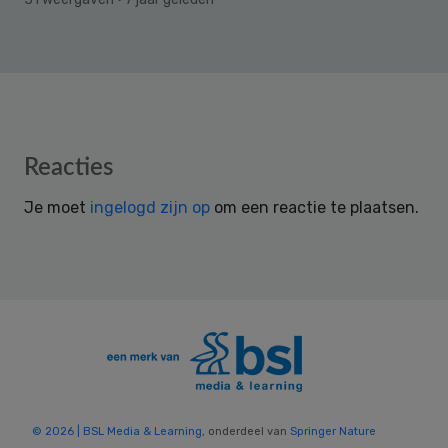
Reader
Reacties
Interactions
Je moet
ingelogd zijn op
om een reactie te plaatsen.
© 2026 | BSL Media & Learning
, onderdeel van
Springer Nature