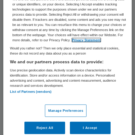
or unique identifiers, on your device. Selecting I Accept enables tracking
Het schandaal rond orgaandonaties in
technologies to support the purposes shown under we and our partners
process data to provide. Selecting Reject All or withdrawing your consent will
Duitsland dijt uit. Het academisch
disable them. If trackers are disabled, some content and ads you see may not
ziekenhuis in München heeft woensdag
be as relevant to you. You can resurface this menu to change your choices or
withdraw consent at any time by clicking the Manage Preferences link on the
toegegeven dat zeker in één geval
bottom of the webpage. Your choices will have effect within our Website. For
more details, refer to our Privacy Policy.
Privacy Statement
laboratoriumgegevens zijn gemanipuleerd.
Would you rather not? Then we only place essential and statistical cookies,
these do not record any data about you as a person
Artsen hebben de gegevens van bepaalde
We and our partners process data to provide:
patiënten aangepast, zodat ze sneller een
Use precise geolocation data. Actively scan device characteristics for
identification. Store and/or access information on a device. Personalised
donororgaan kregen.De uitkomst van een
advertising and content, advertising and content measurement, audience
bloedtest was zo aangepast dat iemand op
research and services development.
List of Partners (vendors)
een wachtlijst sneller aan de beurt was.
Eerder was al bekend dat een arts in
Manage Preferences
Regenburg en Göttingen gegevens had
vervalst zodat zijn patiënten sneller een
Reject All
I Accept
nieuwe lever kregen. Minister van