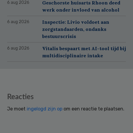
Geschorste huisarts Rhoon deed
6 aug 2026
werk onder invloed van alcohol
Inspectie: Livio voldoet aan
6 aug 2026
zorgstandaarden, ondanks
bestuurscrisis
Vitalis bespaart met AI-tool tijd bij
6 aug 2026
multidisciplinaire intake
Reader
Reacties
Interactions
Je moet
ingelogd zijn op
om een reactie te plaatsen.