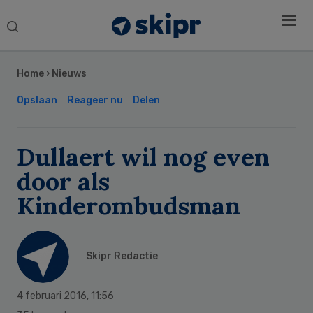
Search
this
Secondary
website
Sidebar
Home
›
Nieuws
Opslaan
Reageer nu
Delen
Dullaert wil nog even
door als
Kinderombudsman
Skipr Redactie
4 februari 2016
,
11:56