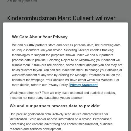
35 keer gelezen
Kinderombudsman Marc Dullaert wil over
zijn eigen schaduw heenstappen en na 1
april aanblijven als waarnemend
We Care About Your Privacy
Kinderombudsman. Bij BNR zei hij
We and our
887
partners store and access personal data, like browsing data
or unique identifiers, on your device. Selecting I Accept enables tracking
donderdag dat de wet voorschrijft dat er
technologies to support the purposes shown under we and our partners
process data to provide. Selecting Reject All or withdrawing your consent will
een waarnemer benoemd moet worden. “Ik
disable them. If trackers are disabled, some content and ads you see may not
zie met lede ogen aan wat er gebeurt en
be as relevant to you. You can resurface this menu to change your choices or
withdraw consent at any time by clicking the Manage Preferences link on the
zet mijn trots opzij”. Nationaal ombudsman
bottom of the webpage. Your choices will have effect within our Website. For
more details, refer to our Privacy Policy.
Privacy Statement
Reinier van Zutphen maakte eind vorige
Would you rather not? Then we only place essential and statistical cookies,
maand bekend dat hij Dullaert niet wil
these do not record any data about you as a person
voordragen voor herbenoeming.
We and our partners process data to provide:
Use precise geolocation data. Actively scan device characteristics for
Dullaert zegt dat er belangrijke dossiers
identification. Store and/or access information on a device. Personalised
advertising and content, advertising and content measurement, audience
liggen die om behandeling vragen. Volgens
research and services development.