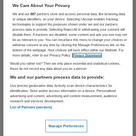
24 keer gelezen
We Care About Your Privacy
We and our
887
partners store and access personal data, like browsing data
Het Amerikaanse farmacieconcern Johnson
or unique identifiers, on your device. Selecting I Accept enables tracking
technologies to support the purposes shown under we and our partners
& Johnson heeft afgelopen kwartaal flink
process data to provide. Selecting Reject All or withdrawing your consent will
disable them. If trackers are disabled, some content and ads you see may not
last gehad van de sterke dollar. Daardoor
be as relevant to you. You can resurface this menu to change your choices or
leverden in het buitenland verkochte
withdraw consent at any time by clicking the Manage Preferences link on the
bottom of the webpage. Your choices will have effect within our Website. For
medicijnen minder omzet op.
more details, refer to our Privacy Policy.
Privacy Statement
Would you rather not? Then we only place essential and statistical cookies,
these do not record any data about you as a person
Johnson & Johnson rapporteerde dinsdag
We and our partners process data to provide:
over het derde kwartaal een nettowinst
Use precise geolocation data. Actively scan device characteristics for
van 4,2 miljard dollar (3,7 miljard euro), bijna
identification. Store and/or access information on a device. Personalised
advertising and content, advertising and content measurement, audience
een tiende minder dan een jaar eerder. De
research and services development.
omzet zakte met ruim 7 procent tot 17,1
List of Partners (vendors)
miljard dollar.
Manage Preferences
Aangepast voor eenmalige posten