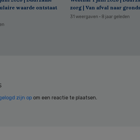
culaire waarde ontstaat
zorg | Van afval naar grond
31 weergaven
· 8 jaar geleden
den
s
gelogd zijn op
om een reactie te plaatsen.