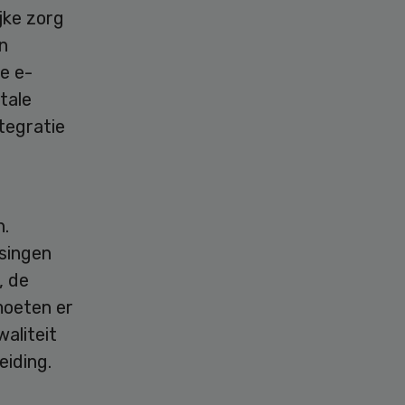
jke zorg
n
we e-
tale
tegratie
n.
ssingen
, de
moeten er
waliteit
eiding.