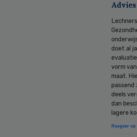
Advies
Lechners 
Gezondhe
onderwij
doet al j
evaluatie
vorm van 
maat. Hie
passend z
deels ver
dan besch
lagere ko
Reageer op d