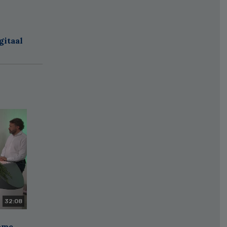
gitaal
32:08
zame