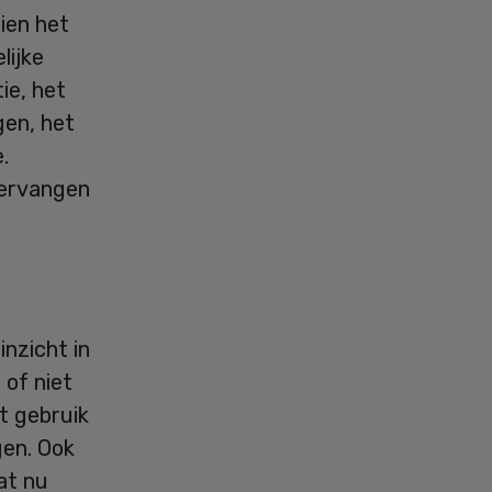
ien het
lijke
ie, het
gen, het
.
vervangen
inzicht in
 of niet
t gebruik
gen. Ook
at nu