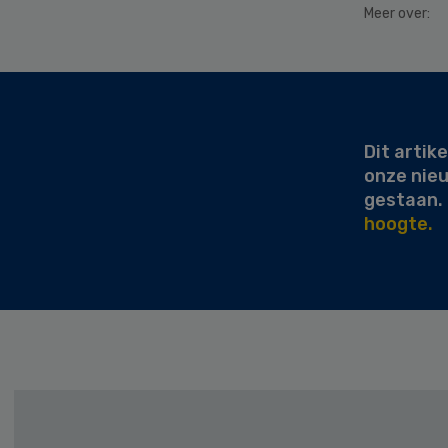
Meer over:
Secondary
Sidebar
Dit artike
onze nie
gestaan.
hoogte.