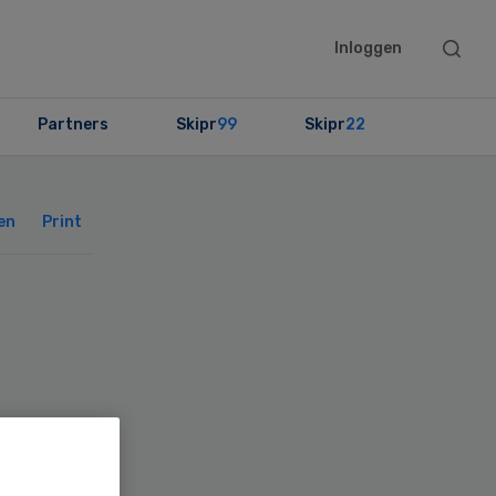
Searc
Inloggen
this
websit
Partners
Skipr
99
Skipr
22
Primary
Sidebar
en
Print