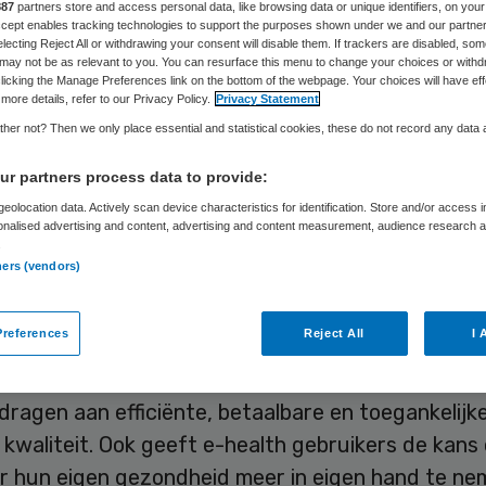
887
partners store and access personal data, like browsing data or unique identifiers, on your
Accept enables tracking technologies to support the purposes shown under we and our partne
electing Reject All or withdrawing your consent will disable them. If trackers are disabled, so
may not be as relevant to you. You can resurface this menu to change your choices or withd
Skipr Redactie
29 september 2017
,
11:34
83 keer gelezen
licking the Manage Preferences link on the bottom of the webpage. Your choices will have eff
more details, refer to our Privacy Policy.
Privacy Statement
her not? Then we only place essential and statistical cookies, these do not record any data
 moet wetenschappelijk onderbouwd ontwikkeld 
r partners process data to provide:
n duidelijk en herkenbaar keurmerk voor kwaliteit
eolocation data. Actively scan device characteristics for identification. Store and/or access 
t nodig, zodat deze in het grote aanbod van e-h
onalised advertising and content, advertising and content measurement, audience research 
.
gen duidelijk kan zien welke goed en werkzaam zi
ners (vendors)
ogde Lilian Lechner, hoogleraar gezondheidspsych
references
Reject All
I 
de
33ste diesviering van de Open Universiteit in He
echner heeft e-health de zorg veel te bieden. Zo
jdragen aan efficiënte, betaalbare en toegankelijk
kwaliteit. Ook geeft e-health gebruikers de kans
er hun eigen gezondheid meer in eigen hand te ne