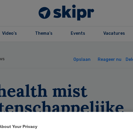
Video’s
Thema’s
Events
Vacatures
ws
Opslaan
Reageer nu
Del
health mist
tenschappelijke
derbouwing’
About Your Privacy