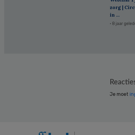
zorg | Cir
in ...
· 8 jaar gele
Reader
Reactie
Interactions
Je moet
in