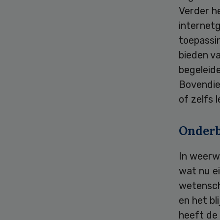
Verder he
internetg
toepassi
bieden v
begeleide
Bovendie
of zelfs 
Onder
In weerwi
wat nu ei
wetenscha
en het bl
heeft de