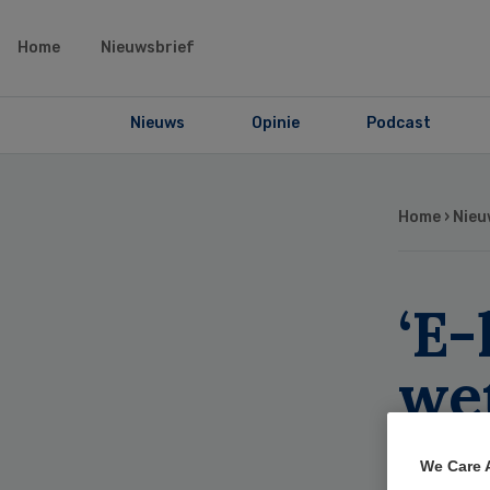
Home
Nieuwsbrief
Nieuws
Opinie
Podcast
Home
›
Nieu
‘E-
we
on
We Care 