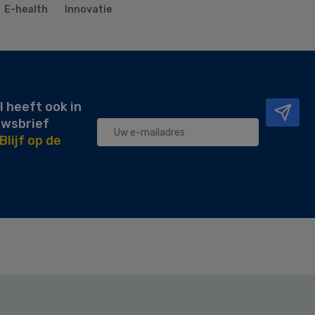
E-health
Innovatie
l heeft ook in
uwsbrief
Blijf op de