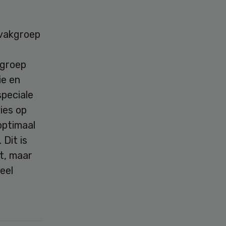
 vakgroep
kgroep
ie en
speciale
ies op
optimaal
 Dit is
t, maar
eel