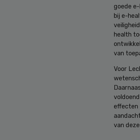
goede e-h
bij e-hea
veilighei
health to
ontwikkel
van toepa
Voor Lec
wetensch
Daarnaas
voldoend
effecten 
aandacht 
van deze 