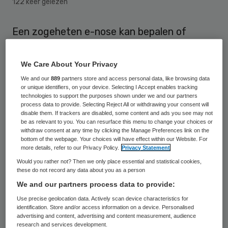
122 keer gelezen
Een zogeheten e-nose kan bepalen of
longkankerpatiënten baat hebben bij
immuuntherapie, meldt RTL Nieuws. Met
We Care About Your Privacy
behulp van het elektronische apparaat
We and our
889
partners store and access personal data, like browsing data
or unique identifiers, on your device. Selecting I Accept enables tracking
kunnen sommige mensen met een niet-
technologies to support the purposes shown under we and our partners
process data to provide. Selecting Reject All or withdrawing your consent will
kleincellige tumor en uitzaaiingen voortaan
disable them. If trackers are disabled, some content and ads you see may not
uitsluitsel krijgen, zo blijkt uit onderzoek
be as relevant to you. You can resurface this menu to change your choices or
withdraw consent at any time by clicking the Manage Preferences link on the
van het Antoni van Leeuwenhoek, in
bottom of the webpage. Your choices will have effect within our Website. For
more details, refer to our Privacy Policy.
Privacy Statement
samenwerking met het Amsterdam UMC en
Would you rather not? Then we only place essential and statistical cookies,
het Radboud UMC.
these do not record any data about you as a person
We and our partners process data to provide:
In Nederland lijden ongeveer 12.000 mensen
Use precise geolocation data. Actively scan device characteristics for
aan longkanker, waarvan 85 procent een
identification. Store and/or access information on a device. Personalised
advertising and content, advertising and content measurement, audience
niet-kleincellige tumor heeft. Van die groep
research and services development.