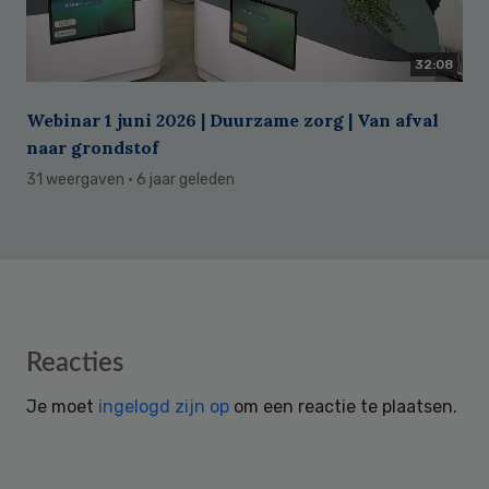
32:08
Webinar 1 juni 2026 | Duurzame zorg | Van afval
naar grondstof
31 weergaven
· 6 jaar geleden
Reader
Reacties
Interactions
Je moet
ingelogd zijn op
om een reactie te plaatsen.