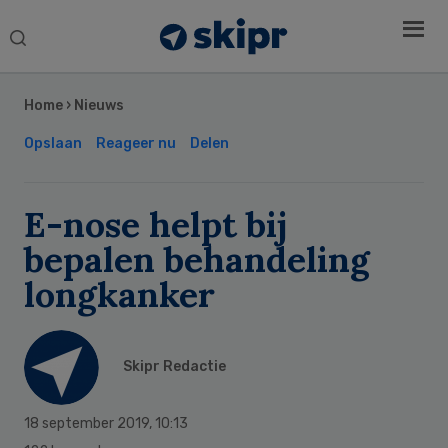
Search
this
Secondary
website
Sidebar
Home
›
Nieuws
Opslaan
Reageer nu
Delen
E-nose helpt bij
bepalen behandeling
longkanker
Skipr Redactie
18 september 2019
,
10:13