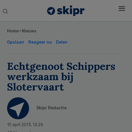
Search
this
Secondary
website
Sidebar
Home
›
Nieuws
Opslaan
Reageer nu
Delen
Echtgenoot Schippers
werkzaam bij
Slotervaart
Skipr Redactie
10 april 2013
,
12:26