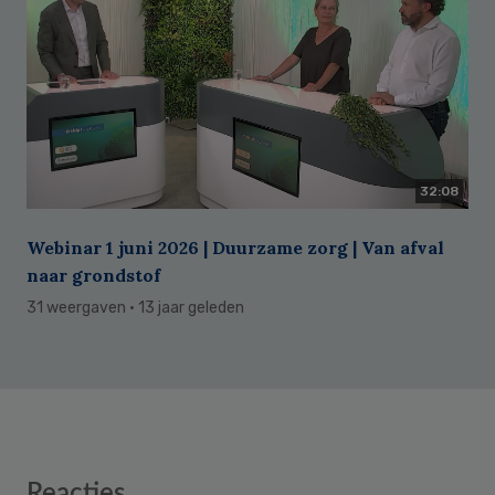
32:08
Webinar 1 juni 2026 | Duurzame zorg | Van afval
naar grondstof
31 weergaven
· 13 jaar geleden
Reader
Reacties