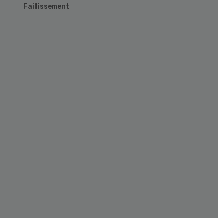
Faillissement
Primary
Sidebar