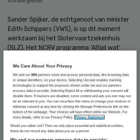
454 keer gelezen
Sander Spijker, de echtgenoot van minister
Edith Schippers (VWS), is op dit moment
werkzaam bij het Slotervaartziekenhuis
(SLZ). Het NCRV programma ‘Altijd wat’
meldt dat Spijker adviseur is van de raad
van bestuur van het ziekenhuis.
We Care About Your Privacy
We and our
889
partners store and access personal data, like browsing data
or unique identifiers, on your device. Selecting I Accept enables tracking
Het ziekenhuis erkent dat Spijker actief is
technologies to support the purposes shown under we and our partners
binnen het ziekenhuis, maar ontkent dat hij
process data to provide. Selecting Reject All or withdrawing your consent will
disable them. If trackers are disabled, some content and ads you see may not
adviseur is van de top van het (SLZ).
be as relevant to you. You can resurface this menu to change your choices or
withdraw consent at any time by clicking the Manage Preferences link on the
“Sander Spijker werkt sinds november 2012
bottom of the webpage. Your choices will have effect within our Website. For
more details, refer to our Privacy Policy.
Privacy Statement
in het Slotervaartziekenhuis op een E-
Would you rather not? Then we only place essential and statistical cookies,
healthproject. Hij is geen adviseur van de
these do not record any data about you as a person
raad van bestuur,” aldus persvoorlichter
We and our partners process data to provide: