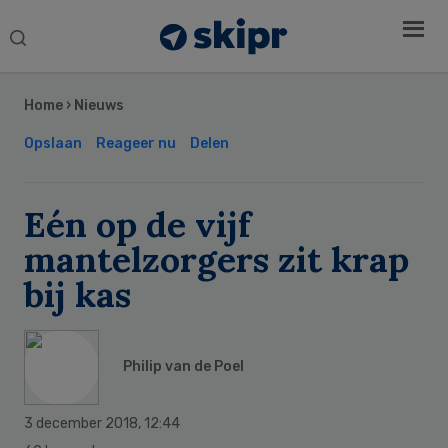
Search
this
Secondary
website
Sidebar
Home
›
Nieuws
Opslaan
Reageer nu
Delen
Eén op de vijf
mantelzorgers zit krap
bij kas
Philip van de Poel
3 december 2018
,
12:44