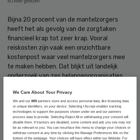
60 keer gelezen
Bijna 20 procent van de mantelzorgers
heeft het als gevolg van de zorgtaken
financieel krap tot zeer krap. Vooral
reiskosten zijn vaak een onzichtbare
kostenpost waar veel mantelzorgers mee
te maken hebben. Dat blijkt uit landelijk
onderzoek van zes belangenorganisaties.
Het merendeel van de mantelzorgers (78
We Care About Your Privacy
procent) maakt kosten om voor een ander
We and our
889
partners store and access personal data, like browsing data
or unique identifiers, on your device. Selecting I Accept enables tracking
te zorgen. Bij bijna
één op de drie
technologies to support the purposes shown under we and our partners
process data to provide. Selecting Reject All or withdrawing your consent will
mantelzorgers (29 procent)
lopen de
disable them. If trackers are disabled, some content and ads you see may not
kosten op tot meer dan 100 euro per
be as relevant to you. You can resurface this menu to change your choices or
withdraw consent at any time by clicking the Manage Preferences link on the
maand. Negentien procent moet andere
bottom of the webpage. Your choices will have effect within our Website. For