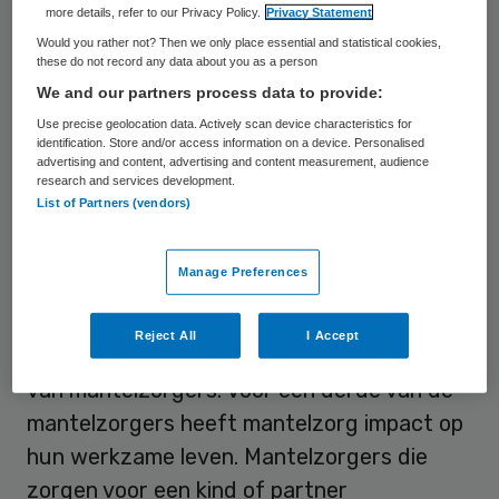
more details, refer to our Privacy Policy.
Privacy Statement
dingen laten om de kosten voor mantelzorg
Would you rather not? Then we only place essential and statistical cookies,
te dekken, ze procent komt hierdoor zelfs
these do not record any data about you as a person
geld tekort.
We and our partners process data to provide:
Use precise geolocation data. Actively scan device characteristics for
identification. Store and/or access information on a device. Personalised
Werk opzeggen
advertising and content, advertising and content measurement, audience
research and services development.
List of Partners (vendors)
Aangezien 89 procent van de respondenten
twee jaar of langer zorgt voor een ander,
Manage Preferences
telt een klein maandelijks bedrag op tot
flinke bedragen. Ook indirect doordat
Reject All
I Accept
mantelzorg invloed heeft op de loopbaan
van mantelzorgers. Voor een derde van de
mantelzorgers heeft mantelzorg impact op
hun werkzame leven. Mantelzorgers die
zorgen voor een kind of partner