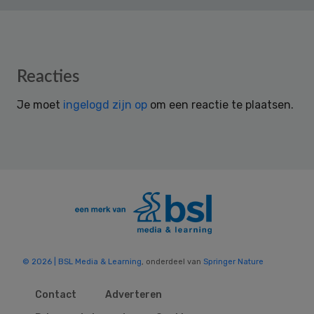
Reader
Reacties
Interactions
Je moet
ingelogd zijn op
om een reactie te plaatsen.
© 2026 | BSL Media & Learning
, onderdeel van
Springer Nature
Contact
Adverteren