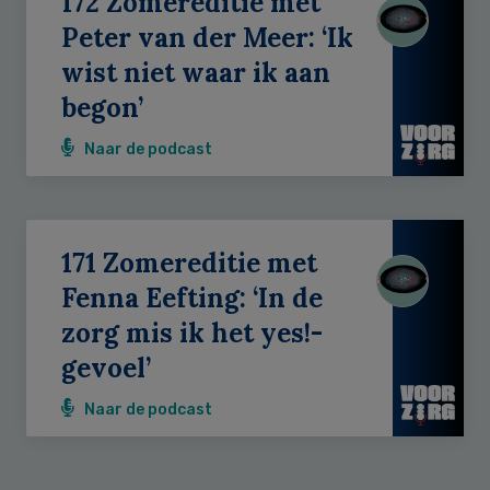
172 Zomereditie met
Peter van der Meer: ‘Ik
wist niet waar ik aan
begon’
Naar de podcast
171 Zomereditie met
Fenna Eefting: ‘In de
zorg mis ik het yes!-
gevoel’
Naar de podcast