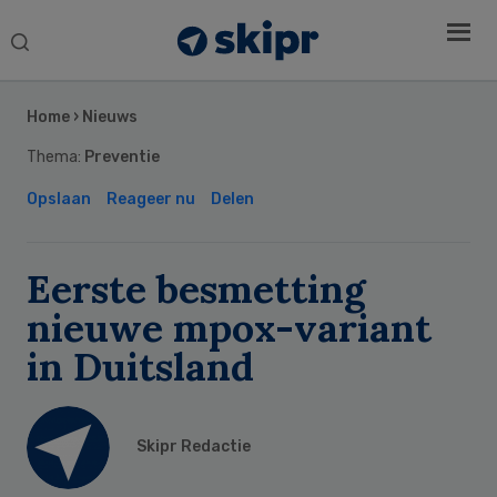
Search
this
Secondary
website
Sidebar
Home
›
Nieuws
Thema:
Preventie
Opslaan
Reageer nu
Delen
Eerste besmetting
nieuwe mpox-variant
in Duitsland
Skipr Redactie