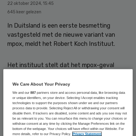
22 oktober 2024
,
15:45
645 keer gelezen
In Duitsland is een eerste besmetting
vastgesteld met de nieuwe variant van
mpox, meldt het Robert Koch Instituut.
Het instituut stelt dat het mpox-geval
afgelopen vrijdag is waargenomen.
We Care About Your Privacy
Besmetting
We and our
887
partners store and access personal data, like browsing data
or unique identifiers, on your device. Selecting I Accept enables tracking
technologies to support the purposes shown under we and our partners
Het gaat om de variant clade Ib die al
process data to provide. Selecting Reject All or withdrawing your consent will
disable them. If trackers are disabled, some content and ads you see may not
langer rondgaat in Afrikaanse landen. Het is
be as relevant to you. You can resurface this menu to change your choices or
withdraw consent at any time by clicking the Manage Preferences link on the
nu voor het eerst opgedoken in een
bottom of the webpage. Your choices will have effect within our Website. For
more details, refer to our Privacy Policy.
Privacy Statement