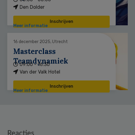
Den Dolder
Inschrijven
Meer informatie
16 december 2025, Utrecht
Masterclass
Teamdynamiek
09:00 - 16:30
Van der Valk Hotel
Inschrijven
Meer informatie
Reader
Reacties