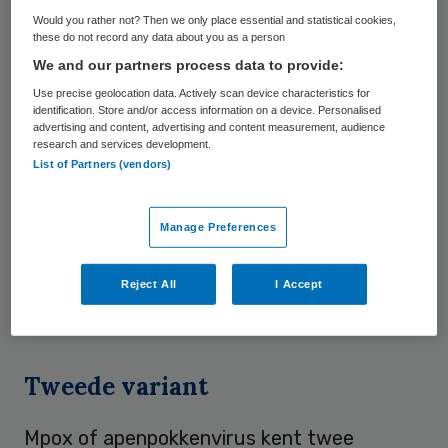
buurland van Nederland. Het Robert Koch
Would you rather not? Then we only place essential and statistical cookies,
Instituut (RKI) meldt dat de besmetting
these do not record any data about you as a person
plaatsvond in het buitenland. De snelle
We and our partners process data to provide:
verspreiding van de virusvariant leidde dit
Use precise geolocation data. Actively scan device characteristics for
identification. Store and/or access information on a device. Personalised
jaar tot internationale bezorgdheid. De
advertising and content, advertising and content measurement, audience
research and services development.
Wereldgezondheidsorganisatie merkte de
List of Partners (vendors)
uitbraak in augustus aan als internationale
noodsituatie.
Manage Preferences
Volgens het Rijksinstituut
Reject All
I Accept
voor Volksgezondheid en Milieu (RIVM) is
clade Ib in Nederland nog niet vastgesteld.
Tweede variant
Mpox of apenpokkenvirus kent twee