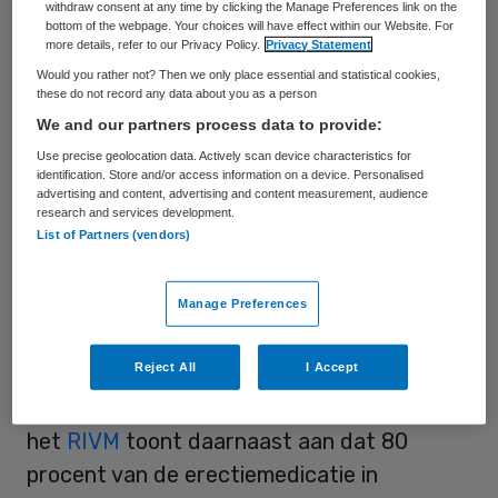
geregistreerde artsen, seksuologen en een
withdraw consent at any time by clicking the Manage Preferences link on the
bottom of the webpage. Your choices will have effect within our Website. For
in Nederland gevestigde apotheek.
more details, refer to our Privacy Policy.
Privacy Statement
Would you rather not? Then we only place essential and statistical cookies,
these do not record any data about you as a person
Laagdrempelig zorgplatform
We and our partners process data to provide:
Use precise geolocation data. Actively scan device characteristics for
Fellos richt zich op specifieke
identification. Store and/or access information on a device. Personalised
advertising and content, advertising and content measurement, audience
gezondheidsproblemen bij mannen, zoals
research and services development.
onder meer erectieproblemen, haaruitval,
List of Partners (vendors)
premature ejaculatie en huidproblemen als
acne. Uit onderzoek van de Universiteit van
Manage Preferences
Utrecht blijkt dat 75 procent van de
Reject All
I Accept
mannen met seksuele klachten niet naar de
huisarts gaat. Onderzoek van
het
RIVM
toont daarnaast aan dat 80
procent van de erectiemedicatie in