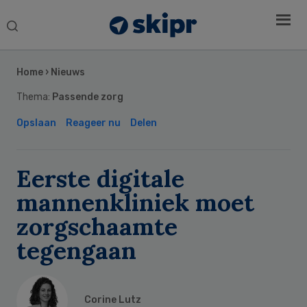
Search
this
Secondary
website
Sidebar
Home
›
Nieuws
Thema:
Passende zorg
Opslaan
Reageer nu
Delen
Eerste digitale
mannenkliniek moet
zorgschaamte
tegengaan
Corine Lutz