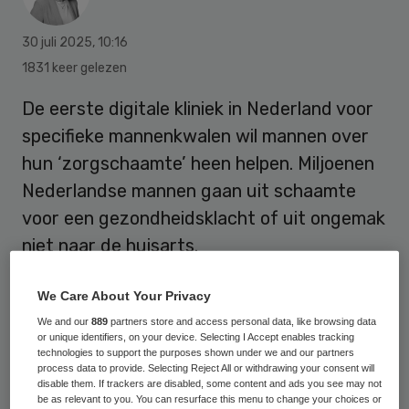
30 juli 2025
,
10:16
1831 keer gelezen
De eerste digitale kliniek in Nederland voor
specifieke mannenkwalen wil mannen over
hun ‘zorgschaamte’ heen helpen. Miljoenen
Nederlandse mannen gaan uit schaamte
voor een gezondheidsklacht of uit ongemak
niet naar de huisarts.
We Care About Your Privacy
Op het nieuwe digitale
We and our
889
partners store and access personal data, like browsing data
zorgplatform
Fellos
kunnen mannen met
or unique identifiers, on your device. Selecting I Accept enables tracking
technologies to support the purposes shown under we and our partners
hun klachten terecht voor doktersadvies en
process data to provide. Selecting Reject All or withdrawing your consent will
disable them. If trackers are disabled, some content and ads you see may not
behandelingen bij in Nederland BIG-
be as relevant to you. You can resurface this menu to change your choices or